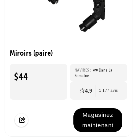
Miroirs (paire)
NAVIRES :
🚛 Dans La
$44
Semaine
4.9
1 177 avis
Magasinez
maintenant