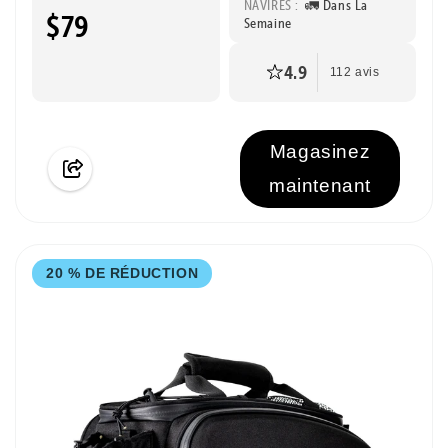
NAVIRES :
🚛 Dans La
$79
Semaine
4.9
112 avis
Magasinez
maintenant
20 % DE RÉDUCTION