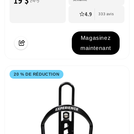
19 $
24 $
4.9
333 avis
Magasinez
maintenant
20 % DE RÉDUCTION