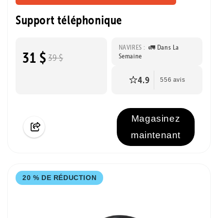
Support téléphonique
NAVIRES :
🚛 Dans La
31 $
Semaine
39 $
4.9
556 avis
Magasinez
maintenant
20 % DE RÉDUCTION