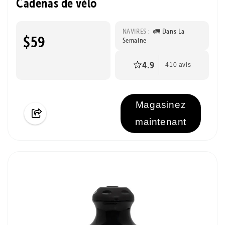
Cadenas de vélo
NAVIRES :
🚛 Dans La
$59
Semaine
4.9
410 avis
Magasinez
maintenant