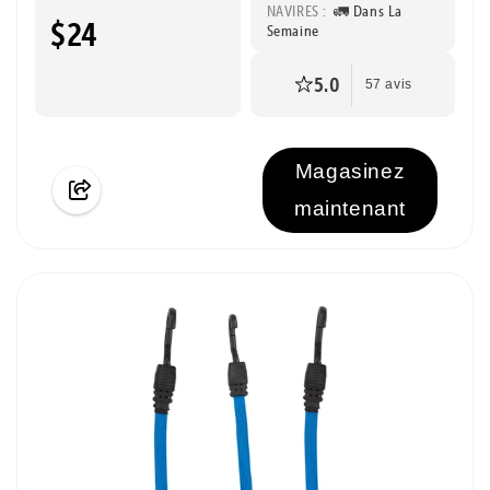
NAVIRES :
🚛 Dans La
$24
Semaine
5.0
57 avis
Magasinez
maintenant