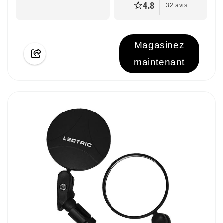
4.8
32 avis
Magasinez
maintenant