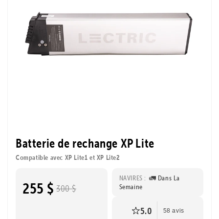
Batterie de rechange XP Lite
Compatible avec XP Lite1 et XP Lite2
NAVIRES :
🚛 Dans La
255 $
Semaine
300 $
5.0
58 avis