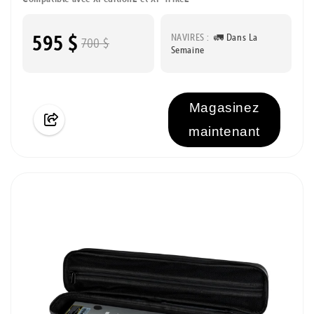
595 $
NAVIRES :
🚛 Dans La
700 $
Semaine
Magasinez
maintenant