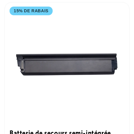
15% DE RABAIS
Batterie de secours semi-intégrée