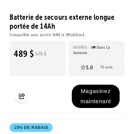
Batterie de secours externe longue
portée de 14Ah
Compatible avec Lectric ONE et XPedition1
NAVIRES :
🚛 Dans La
489 $
Semaine
575 $
5.0
75 avis
Magasinez
maintenant
15% DE RABAIS