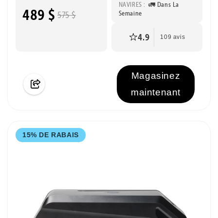
NAVIRES :
🚛 Dans La
489 $
Semaine
575 $
4.9
109 avis
Magasinez
maintenant
15% DE RABAIS