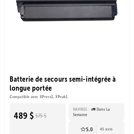
Batterie de secours semi-intégrée à
longue portée
Compatible avec XPress1, XPeak1
NAVIRES :
🚛 Dans La
489 $
Semaine
575 $
5.0
45 avis