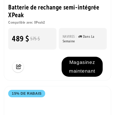
Batterie de rechange semi-intégrée
XPeak
Compatible avec XPeak2
489 $
NAVIRES :
🚛 Dans La
575 $
Semaine
Magasinez
maintenant
15% DE RABAIS