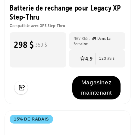
Batterie de rechange pour Legacy XP
Step-Thru
Compatible avec XP3 Step-Thru
NAVIRES :
🚛 Dans La
298 $
Semaine
350 $
4.9
123 avis
Magasinez
maintenant
15% DE RABAIS