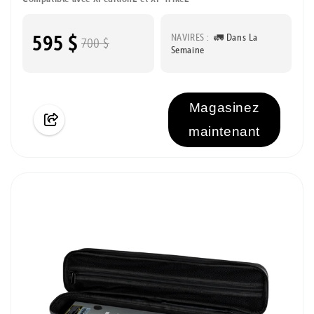
595 $
NAVIRES :
🚛 Dans La
700 $
Semaine
Magasinez
maintenant