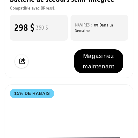
Compatible avec XPress1
298 $
NAVIRES :
🚛 Dans La
350 $
Semaine
Magasinez
maintenant
15% DE RABAIS