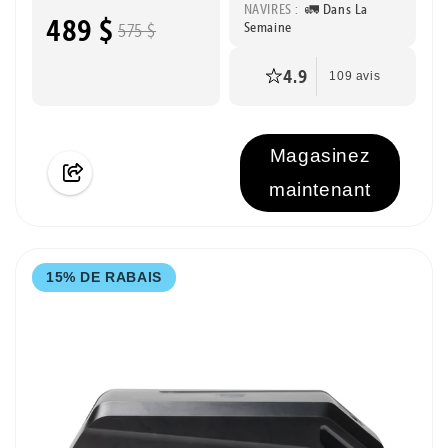
NAVIRES :
🚛 Dans La
489 $
Semaine
575 $
4.9
109 avis
Magasinez
maintenant
15% DE RABAIS