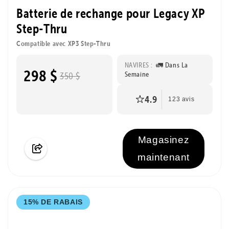
Batterie de rechange pour Legacy XP
Step-Thru
Compatible avec XP3 Step-Thru
NAVIRES :
🚛 Dans La
298 $
Semaine
350 $
4.9
123 avis
Magasinez
maintenant
15% DE RABAIS