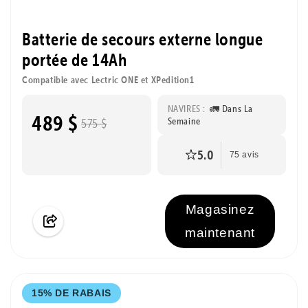
Batterie de secours externe longue
portée de 14Ah
Compatible avec Lectric ONE et XPedition1
NAVIRES :
🚛 Dans La
489 $
Semaine
575 $
5.0
75 avis
Magasinez
maintenant
15% DE RABAIS