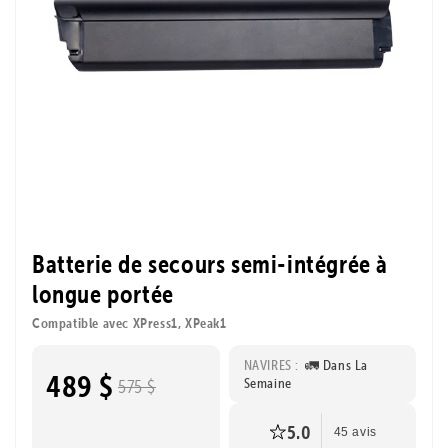
Batterie de secours semi-intégrée à
longue portée
Compatible avec XPress1, XPeak1
NAVIRES :
🚛 Dans La
489 $
Semaine
575 $
5.0
45 avis