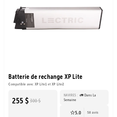
Batterie de rechange XP Lite
Compatible avec XP Lite1 et XP Lite2
NAVIRES :
🚛 Dans La
255 $
Semaine
300 $
5.0
58 avis