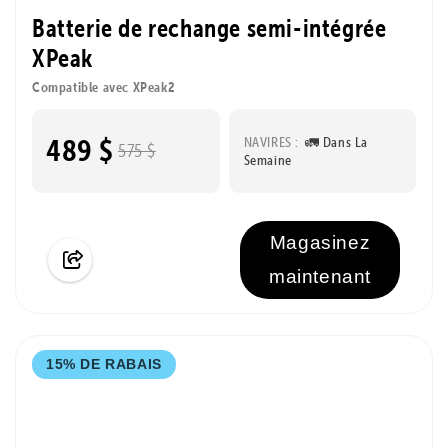
Batterie de rechange semi-intégrée
XPeak
Compatible avec XPeak2
489 $
NAVIRES :
🚛 Dans La
575 $
Semaine
Magasinez
maintenant
15% DE RABAIS