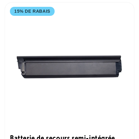
15% DE RABAIS
Batterie de secours semi-intégrée