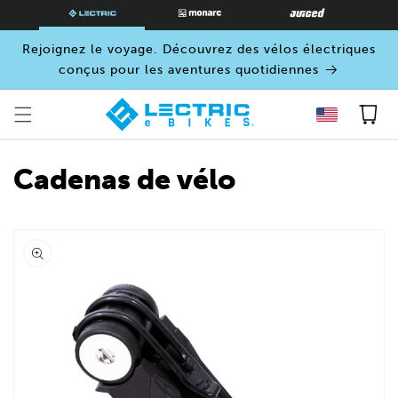
PASSER
AU
CONTENU
Rejoignez le voyage. Découvrez des vélos électriques
conçus pour les aventures quotidiennes
Panier
Cadenas de vélo
Ouvrir
le
média
0
dans
une
fenêtre
modale