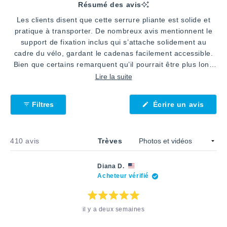
1
Résumé des avis
sélectionnée
Les clients disent que cette serrure pliante est solide et
pratique à transporter. De nombreux avis mentionnent le
support de fixation inclus qui s’attache solidement au
cadre du vélo, gardant le cadenas facilement accessible.
Bien que certains remarquent qu’il pourrait être plus long
pour plus de flexibilité, les utilisateurs apprécient son
Lire la suite
design pliable compact et sa facilité d’installation.
Plusieurs critiques soulignent la construction robuste de la
(S'ouv
Filtres
Écrire un avis
serrure, bien que quelques-uns mentionnent des défis liés
dans
une
à l’installation sur certains modèles. Les commentaires
nouve
courants incluent des éloges pour son espace de stockage
fenêtr
Chargement...
410 avis
Trèves
économe et son déploiement rapide au besoin.
Diana D.
Acheteur vérifié
Note
il y a deux semaines
:
5
étoiles