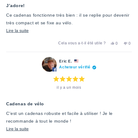
sur
5
J’adore!
Ce cadenas fonctionne très bien : il se replie pour devenir
très compact et se fixe au vélo.
En
Lire la suite
savoir
Oui,
Non,
Cela vous a-t-il été utile ?
0
0
plus
cet
personnes
cet
pers
avis
ont
avis
ont
sur
de
voté
de
voté
Diana
«
Dian
«
cet
Eric E.
D.
oui
D.
non
Acheteur vérifié
avis
a
»
n'était
»
été
pas
utile.
utile.
Note
il y a un mois
:
5
étoiles
sur
5
Cadenas de vélo
C'est un cadenas robuste et facile à utiliser ! Je le
recommande à tout le monde !
En
Lire la suite
savoir