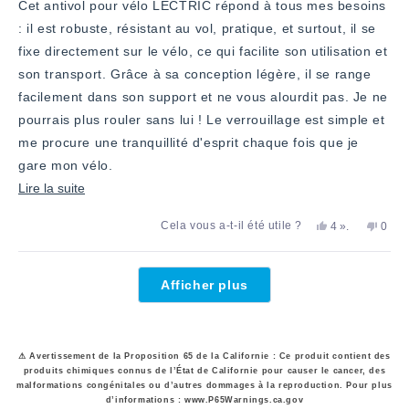
Cet antivol pour vélo LECTRIC répond à tous mes besoins
: il est robuste, résistant au vol, pratique, et surtout, il se
fixe directement sur le vélo, ce qui facilite son utilisation et
son transport. Grâce à sa conception légère, il se range
facilement dans son support et ne vous alourdit pas. Je ne
pourrais plus rouler sans lui ! Le verrouillage est simple et
me procure une tranquillité d'esprit chaque fois que je
gare mon vélo.
En
Lire la suite
savoir
Oui,
personnes
Non,
Cela vous a-t-il été utile ?
4
».
0
plus
cet
ont
cet
pers
avis
voté
avis
ont
sur
de
«
de
voté
Chargement...
Teresa
oui
Teres
«
cet
Afficher plus
M.
M.
non
avis
a
n'a
»
été
pas
utile.
été
utile.
⚠ Avertissement de la Proposition 65 de la Californie : Ce produit contient des
produits chimiques connus de l’État de Californie pour causer le cancer, des
malformations congénitales ou d’autres dommages à la reproduction. Pour plus
d’informations : www.P65Warnings.ca.gov