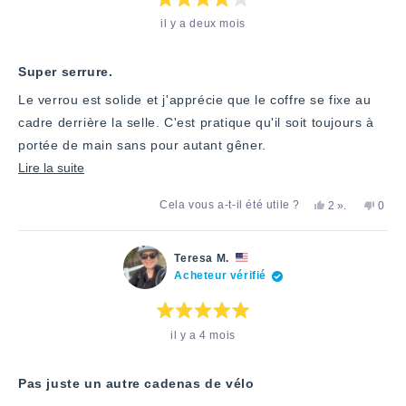
utile.
Note
il y a deux mois
:
4
étoiles
sur
5
Super serrure.
Le verrou est solide et j'apprécie que le coffre se fixe au
cadre derrière la selle. C'est pratique qu'il soit toujours à
portée de main sans pour autant gêner.
En
Lire la suite
savoir
Oui,
personnes
Non,
Cela vous a-t-il été utile ?
2
».
0
plus
cet
ont
cet
pers
avis
voté
avis
ont
sur
de
«
de
voté
Colin
oui
Colin
«
cet
Teresa M.
M.
M.
non
Acheteur vérifié
avis
a
n'a
»
été
pas
utile.
été
utile.
Note
il y a 4 mois
:
5
étoiles
sur
5
Pas juste un autre cadenas de vélo