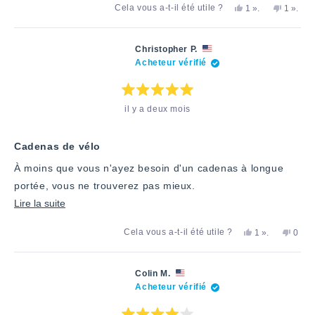
Oui,
personne
Non,
perso
Cela vous a-t-il été utile ?
1
».
1
».
plus
cet
a
cet
a
avis
voté
avis
voté
sur
d'Eric
«
d'Eric
«
E.
oui
E.
non
cet
Christopher P.
a
n'a
Acheteur vérifié
avis
été
pas
utile.
été
utile.
Note
il y a deux mois
:
5
étoiles
sur
5
Cadenas de vélo
À moins que vous n'ayez besoin d'un cadenas à longue
portée, vous ne trouverez pas mieux.
En
Lire la suite
savoir
Oui,
personne
Non,
Cela vous a-t-il été utile ?
1
».
0
plus
cet
a
cet
pers
avis
voté
avis
ont
sur
de
«
de
voté
Christopher
oui
Chris
«
cet
Colin M.
P.
P.
non
Acheteur vérifié
avis
a
n'a
»
été
pas
utile.
été