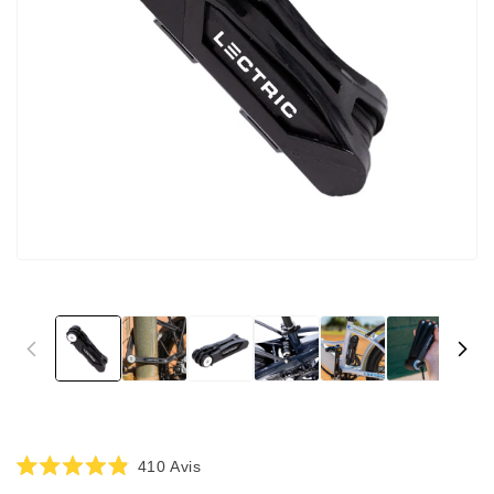
Cliquez
410
Avis
Noté
pour