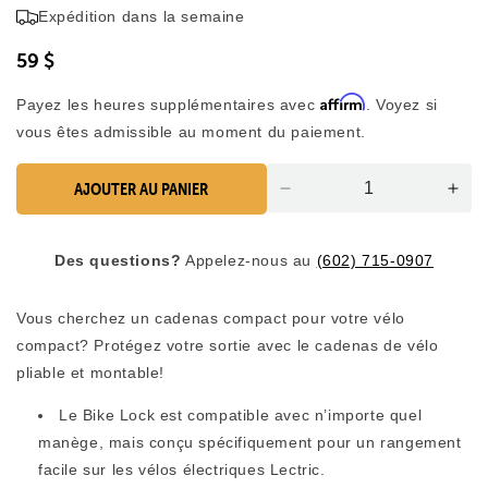
4,9
Expédition dans la semaine
faire
sur
5
défiler
étoiles
59 $
jusqu'aux
avis
Affirm
Payez les heures supplémentaires avec
. Voyez si
vous êtes admissible au moment du paiement.
AJOUTER AU PANIER
Quantité
Aug
réduite
de
pour
la
Des questions?
Appelez-nous au
(602) 715-0907
le
quan
cadenas
pou
de
le
Vous cherchez un cadenas compact pour votre vélo
vélo
cad
compact? Protégez votre sortie avec le cadenas de vélo
de
pliable et montable!
vélo
Le Bike Lock est compatible avec n’importe quel
manège, mais conçu spécifiquement pour un rangement
facile sur les vélos électriques Lectric.