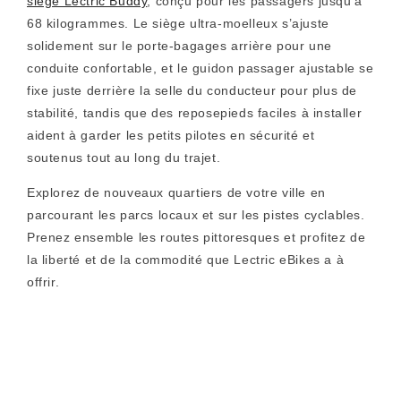
siège Lectric Buddy
, conçu pour les passagers jusqu’à
68 kilogrammes. Le siège ultra-moelleux s’ajuste
solidement sur le porte-bagages arrière pour une
conduite confortable, et le guidon passager ajustable se
fixe juste derrière la selle du conducteur pour plus de
stabilité, tandis que des reposepieds faciles à installer
aident à garder les petits pilotes en sécurité et
soutenus tout au long du trajet.
Explorez de nouveaux quartiers de votre ville en
parcourant les parcs locaux et sur les pistes cyclables.
Prenez ensemble les routes pittoresques et profitez de
la liberté et de la commodité que Lectric eBikes a à
offrir.
Questions fréquemment posées
Q :
Les vélos électriques peuvent-ils être personnalisés