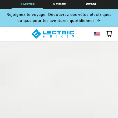
PASSER
AU
CONTENU
Rejoignez le voyage. Découvrez des vélos électriques
conçus pour les aventures quotidiennes
Panier