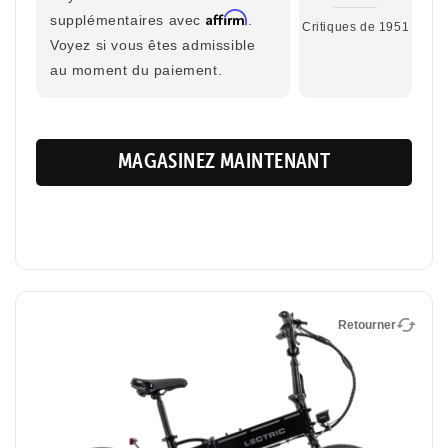
32 km/h
Affirm
supplémentaires avec
.
Critiques de 1951
Portée maximale
Taille du cycliste
Voyez si vous êtes admissible
72 km
1,42 m - 1,88 m
au moment du paiement.
MAGASINEZ MAINTENANT
Retourner
Retourner