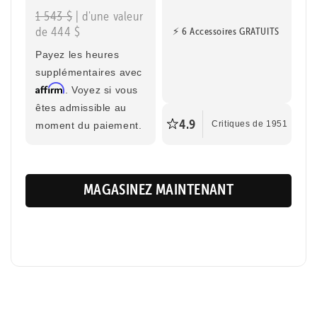
1 543 $
| d'une valeur
Portée maximale
Taille du cycliste
de 444 $
⚡ 6 Accessoires GRATUITS
130 km
1,42 m - 1,88 m
Payez les heures
supplémentaires avec
Affirm
. Voyez si vous
êtes admissible au
4.9
moment du paiement.
Critiques de 1951
MAGASINEZ MAINTENANT
Retourner