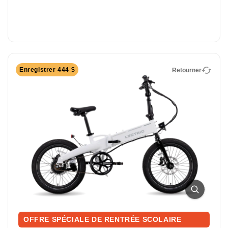
Retourner
Enregistrer 444 $
Retourner
XP Lite2 Longue portée
Vélo électrique pliable pour les trajets quotidiens
Prêt à rouler plus loin? Le XP Lite2 Long-Range offre
une batterie plus grosse pour les aventures
OFFRE SPÉCIALE DE RENTRÉE SCOLAIRE
prolongées tout en conservant le même design léger,