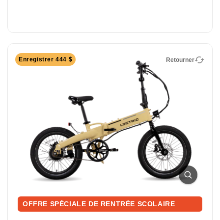
Retourner
Enregistrer 444 $
Retourner
XP Lite2 Longue portée
Vélo électrique pliable pour les trajets quotidiens
Prêt à rouler plus loin? Le XP Lite2 Long-Range offre
une batterie plus grosse pour les aventures
OFFRE SPÉCIALE DE RENTRÉE SCOLAIRE
prolongées tout en conservant le même design léger,
pliable et dynamique qui rend chaque trajet facile et