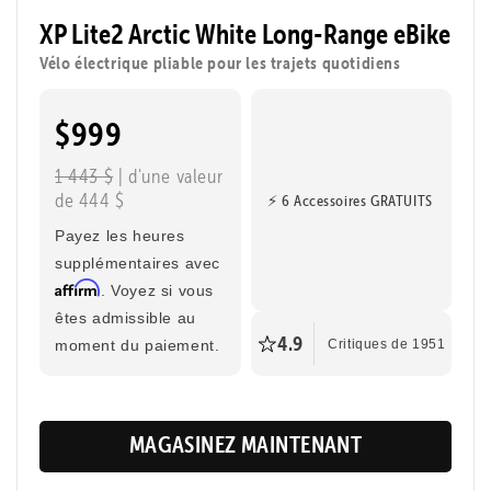
pliable et dynamique qui rend chaque trajet facile et
XP Lite2 Arctic White Long-Range eBike
amusant. Parfait pour aller en classe à vélo, traverser
Vélo électrique pliable pour les trajets quotidiens
la ville ou faire une balade.
$999
Montage sans outils
Vitesse maximale
32 km/h
1 443 $
| d'une valeur
de 444 $
⚡ 6 Accessoires GRATUITS
Portée maximale
Taille du cycliste
130 km
1,42 m - 1,88 m
Payez les heures
supplémentaires avec
Affirm
. Voyez si vous
êtes admissible au
4.9
moment du paiement.
Critiques de 1951
MAGASINEZ MAINTENANT