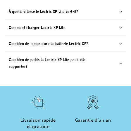
Montage sans outils
Vitesse maximale
32 km/h
À quelle vitesse le Lectric XP Lite va-t-il?
Portée maximale
Taille du cycliste
130 km
1,42 m - 1,88 m
Comment charger Lectric XP Lite
Combien de temps dure la batterie Lectric XP?
Combien de poids la Lectric XP Lite peut-elle
supporter?
Livraison rapide
Garantie d’un an
et gratuite