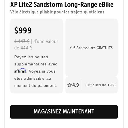
XP Lite2 Sandstorm Long-Range eBike
amusant. Parfait pour aller en classe à vélo, traverser
Vélo électrique pliable pour les trajets quotidiens
la ville ou faire une balade.
$999
Montage sans outils
Vitesse maximale
32 km/h
1 443 $
| d'une valeur
de 444 $
⚡ 6 Accessoires GRATUITS
Portée maximale
Taille du cycliste
130 km
1,42 m - 1,88 m
Payez les heures
supplémentaires avec
Affirm
. Voyez si vous
êtes admissible au
4.9
moment du paiement.
Critiques de 1951
MAGASINEZ MAINTENANT