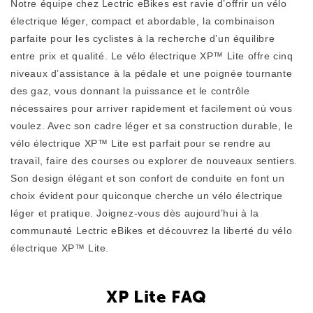
Notre équipe chez Lectric eBikes est ravie d’offrir un vélo
électrique léger, compact et abordable, la combinaison
parfaite pour les cyclistes à la recherche d’un équilibre
entre prix et qualité. Le vélo électrique XP™ Lite offre cinq
niveaux d’assistance à la pédale et une poignée tournante
des gaz, vous donnant la puissance et le contrôle
nécessaires pour arriver rapidement et facilement où vous
XP Lite2 Longue portée
voulez. Avec son cadre léger et sa construction durable, le
Vélo électrique pliable à entraînement par courroie pour les
vélo électrique XP™ Lite est parfait pour se rendre au
trajets quotidiens
travail, faire des courses ou explorer de nouveaux sentiers.
Son design élégant et son confort de conduite en font un
Portez vos aventures à un autre niveau avec une
choix évident pour quiconque cherche un vélo électrique
batterie plus grosse et un système de transmission
léger et pratique. Joignez-vous dès aujourd’hui à la
par courroie fluide qui garde chaque kilomètre calme
communauté Lectric eBikes et découvrez la liberté du vélo
et insouciant. Le XP Lite2 JW Black Long-Range est
pliable, facile à conduire et vous permet d’explorer
électrique XP™ Lite.
davantage votre ville — en traversant des courses,
des balades et des aventures de fin de semaine avec
XP Lite FAQ
des kilomètres supplémentaires de plaisir.