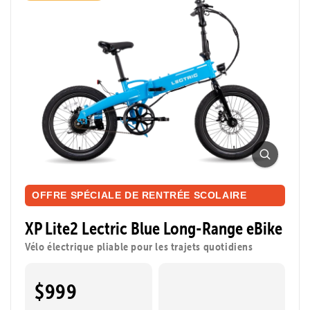
amusant. Parfait pour aller en classe à vélo, traverser
la ville ou faire une balade.
Montage sans outils
Vitesse maximale
32 km/h
Portée maximale
Taille du cycliste
130 km
1,42 m - 1,88 m
OFFRE SPÉCIALE DE RENTRÉE SCOLAIRE
XP Lite2 Lectric Blue Long-Range eBike
Vélo électrique pliable pour les trajets quotidiens
$999