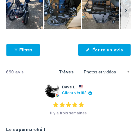
Image
1
sélectionnée
Filtres
Écrire un avis
(S'ouvre
dans
une
nouvelle
fenêtre)
Chargement...
690 avis
Trèves
Dave L.
Client vérifié
Note
il y a trois semaines
:
5
étoiles
sur
5
Le supermarché !