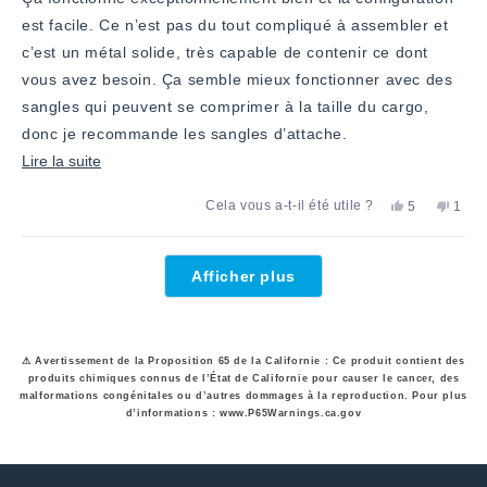
est facile. Ce n’est pas du tout compliqué à assembler et
c’est un métal solide, très capable de contenir ce dont
vous avez besoin. Ça semble mieux fonctionner avec des
sangles qui peuvent se comprimer à la taille du cargo,
donc je recommande les sangles d’attache.
En
Lire la suite
savoir
Oui,
Non,
Cela vous a-t-il été utile ?
5
1
plus
cet
personnes
».
cet
pers
».
avis
ont
avis
a
sur
de
voté
de
voté
Chargement...
Charles
«
Charl
«
cet
Afficher plus
A.
oui
A.
non
avis
J.
J.
a
n'était
été
pas
utile.
utile.
⚠ Avertissement de la Proposition 65 de la Californie : Ce produit contient des
produits chimiques connus de l’État de Californie pour causer le cancer, des
malformations congénitales ou d’autres dommages à la reproduction. Pour plus
d’informations : www.P65Warnings.ca.gov