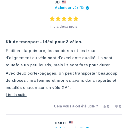
Tony
«
Tony
«
cet
JB
L.
oui
L.
non
Acheteur vérifié
avis
a
»
n'a
»
été
pas
utile.
été
utile.
Note
il y a deux mois
:
5
étoiles
sur
5
Kit de transport - Idéal pour 2 vélos.
Finition : la peinture, les soudures et les trous
d'alignement du vélo sont d'excellente qualité. Ils sont
toutefois un peu lourds, mais ils sont faits pour durer.
Avec deux porte-bagages, on peut transporter beaucoup
de choses ; ma femme et moi les avons donc répartis et
installés chacun sur un vélo XP4.
En
Lire la suite
savoir
Oui,
Non,
Cela vous a-t-il été utile ?
0
0
plus
cet
personnes
cet
pers
avis
ont
avis
ont
sur
de
voté
de
voté
JB
«
JB
«
cet
Dan H.
était
oui
n'était
non