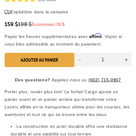
Noté
pour
4,9
Expédition dans la semaine
faire
sur
5
défiler
étoiles
159 $
198 $
Économisez 39 $
jusqu'aux
avis
Affirm
Payez les heures supplémentaires avec
. Voyez si
vous êtes admissible au moment du paiement.
AJOUTER AU PANIER
Diminution
Aug
de
la
la
quan
Des questions?
Appelez-nous au
(602) 715-0907
quantité
pou
pour
le
Porter plus, rouler plus loin! Le forfait Cargo ajoute un
le
coli
panier avant et un panier arrière qui transforme votre
colis
car
de
Lectric eBike en le transporteur ultime pour les courses, les
cargaison
aventures et tout ce qui se trouve entre les deux.
La construction en acier durable offre une résistance
durable et une stabilité sur tout terrain.