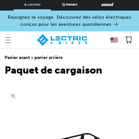
PASSER
AU
CONTENU
Rejoignez le voyage. Découvrez des vélos électriques
conçus pour les aventures quotidiennes
Panier
Panier avant + panier arrière
Paquet de cargaison
Ouvrir
le
média
0
dans
une
fenêtre
modale