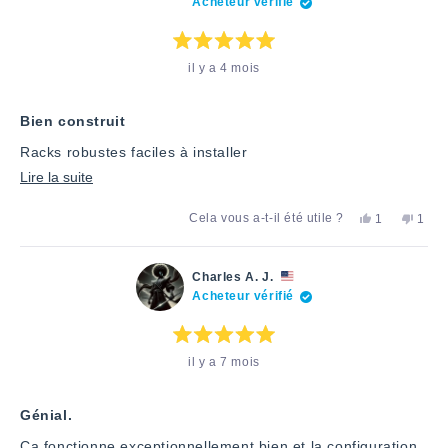
Acheteur vérifié
avis
utile.
»
pas
»
utile.
Note
il y a 4 mois
:
5
étoiles
sur
5
Bien construit
Racks robustes faciles à installer
En
Lire la suite
savoir
Oui,
Non,
Cela vous a-t-il été utile ?
1
1
plus
cet
personne
cet
pers
avis
a
avis
a
sur
de
voté
de
voté
Dan
«
Dan
«
cet
Charles A. J.
H.
oui
H.
non
Acheteur vérifié
avis
a
»
n'était
»
été
pas
utile.
utile.
Note
il y a 7 mois
:
5
étoiles
sur
5
Génial.
Ça fonctionne exceptionnellement bien et la configuration