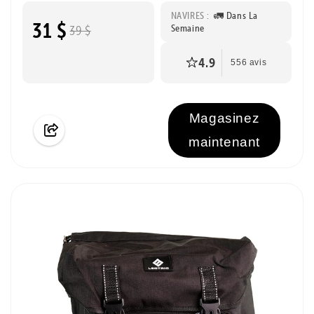
NAVIRES :
🚛 Dans La
31 $
Semaine
39 $
4.9
556 avis
Magasinez
maintenant