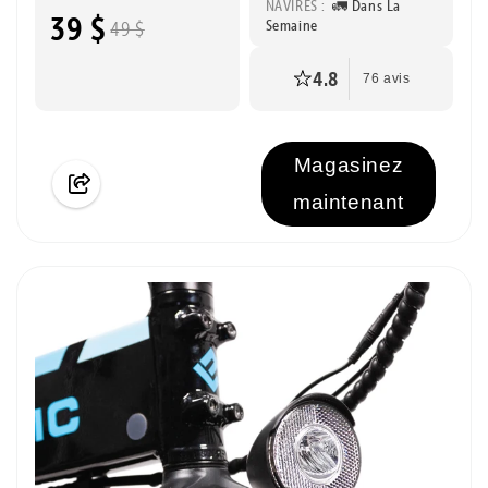
NAVIRES :
🚛 Dans La
39 $
Semaine
49 $
4.8
76 avis
Magasinez
maintenant