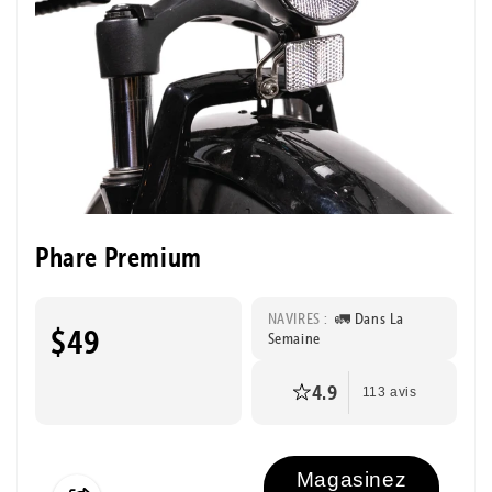
Phare Premium
NAVIRES :
🚛 Dans La
$49
Semaine
4.9
113 avis
Magasinez