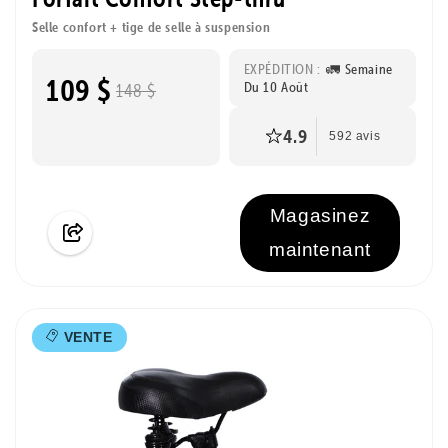
Selle confort + tige de selle à suspension
EXPÉDITION :
🚛 Semaine
109 $
Du 10 Août
148 $
4.9
592 avis
Magasinez
maintenant
VENTE