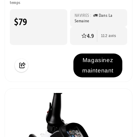
temps
NAVIRES :
🚛 Dans La
$79
Semaine
4.9
112 avis
Magasinez
maintenant