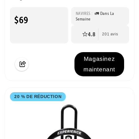
NAVIRES :
🚛 Dans La
$69
Semaine
4.8
201 avis
Magasinez
maintenant
20 % DE RÉDUCTION