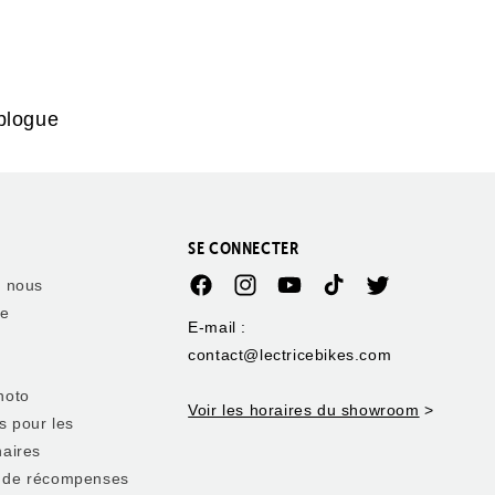
blogue
SE CONNECTER
e nous
Facebook
Instagram
YouTube
TikTok
Twitter
ie
E-mail :
contact@lectricebikes.com
hoto
Voir les horaires du showroom
>
s pour les
aires
 de récompenses