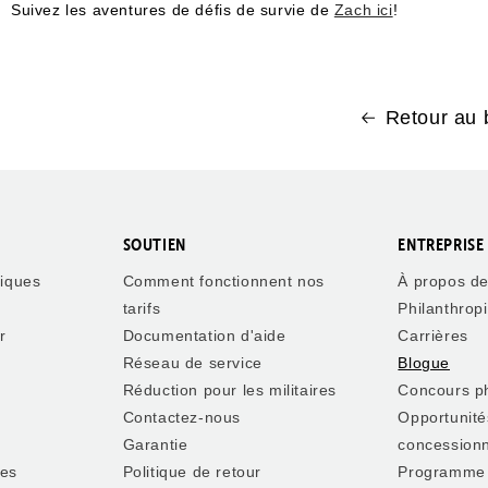
Suivez les aventures de défis de survie de
Zach ici
!
Retour au 
SOUTIEN
ENTREPRISE
riques
Comment fonctionnent nos
À propos d
tarifs
Philanthrop
r
Documentation d'aide
Carrières
Réseau de service
Blogue
Réduction pour les militaires
Concours p
Contactez-nous
Opportunité
Garantie
concessionn
les
Politique de retour
Programme