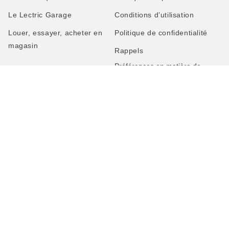
Le Lectric Garage
Conditions d’utilisation
Louer, essayer, acheter en
Politique de confidentialité
magasin
Rappels
Préférences en matière de
cookies
Ne pas vendre ni partager
ENTREPRISE
À propos de nous
Philanthropie
Carrières
Blogue