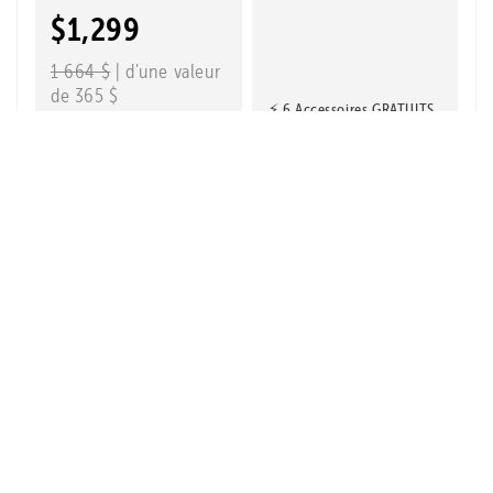
$1,299
1 664 $
| d'une valeur
de 365 $
⚡ 6 Accessoires GRATUITS
Payez les heures
supplémentaires
Affirm
avec
. Voyez si
vous êtes admissible
au moment du
4.9
paiement.
12 635 avis
Magasinez
maintenant
ÉCONOMISEZ 444 $