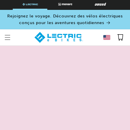
PASSER
AU
CONTENU
Rejoignez le voyage. Découvrez des vélos électriques
conçus pour les aventures quotidiennes
Panier