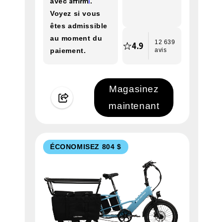
avec
.
Voyez si vous
êtes admissible
au moment du
12 639
4.9
paiement.
avis
Magasinez
maintenant
ÉCONOMISEZ 804 $