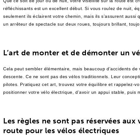
Que ce soit de jour ou de nuit, votre visibilité sur la route est
réfléchissants est un excellent début. Si vous roulez de nuit, é
seulement ils éclairent votre chemin, mais ils s’assurent auss
un arrêteur de spectacle sur deux roues, toujours brillant, toujo
L’art de monter et de démonter un vé
Cela peut sembler élémentaire, mais beaucoup d’accidents de vé
descente. Ce ne sont pas des vélos traditionnels. Leur concept
pilotes. Pratiquez cet art, trouvez votre équilibre et rappelez-
positionner votre vélo électrique, d’avoir un appui stable, pui
Les règles ne sont pas réservées aux v
route pour les vélos électriques