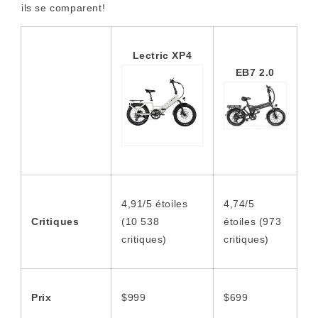
ils se comparent!
Lectric XP4
EB7 2.0
4,91/5 étoiles
4,74/5
Critiques
(10 538
étoiles (973
critiques)
critiques)
Prix
$999
$699