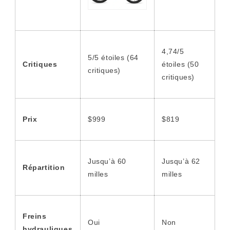
4,74/5
5/5 étoiles (64
Critiques
étoiles (50
critiques)
critiques)
Prix
$999
$819
Jusqu’à 60
Jusqu’à 62
Répartition
milles
milles
Freins
Oui
Non
hydrauliques