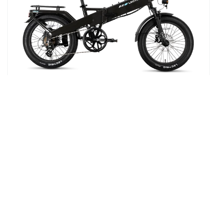
OFFRES SPÉCIALES RENTRÉE SCOLAIRE
Vélo électrique XP4 Tempest Grey
Vélo utilitaire électrique pliable
$999
1 078 $
| d'une valeur
de 79 $
⚡ 1 Accessoire GRATUIT
Payez les heures
supplémentaires