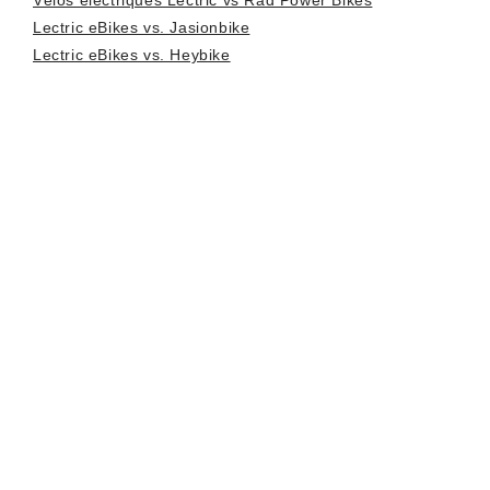
Lectric eBikes vs. Jasionbike
Lectric eBikes vs. Heybike
FAQ Lectric eBikes vs.
Mooncool :
Q :
Les vélos électriques sont-ils légaux sur la
route?
R :
Différents pays, provinces et comtés ont des lois et
des exigences différentes pour les vélos électriques,
comme les limites de vitesse, la puissance du moteur,
l’utilisation du casque, les restrictions d’âge et plus
encore. Vérifiez toujours les lois locales avant de rouler
avec votre vélo électrique sur la route.
Q :
Les vélos électriques offrent-ils une garantie?