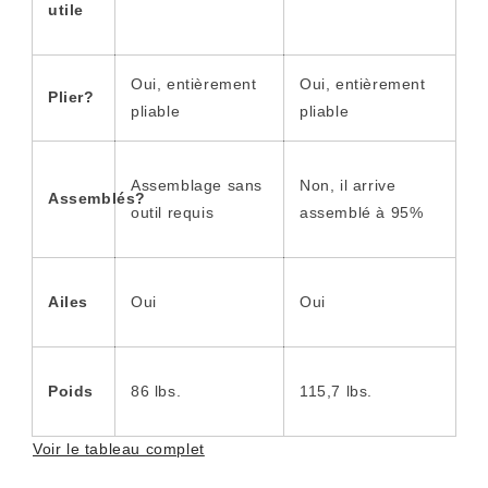
utile
Oui, entièrement
Oui, entièrement
Plier?
pliable
pliable
Assemblage sans
Non, il arrive
Assemblés?
outil requis
assemblé à 95%
Ailes
Oui
Oui
Poids
86 lbs.
115,7 lbs.
Voir le tableau complet