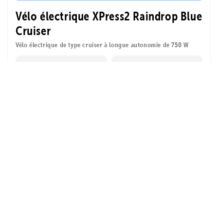
Vélo électrique XPress2 Raindrop Blue
Cruiser
Vélo électrique de type cruiser à longue autonomie de 750 W
$1,399
1 705 $
| d'une valeur
de 306 $
⚡ 4 Accessoires GRATUITS
Payez les heures
supplémentaires
Affirm
avec
. Voyez si
vous êtes admissible
au moment du
4.9
paiement.
670 avis