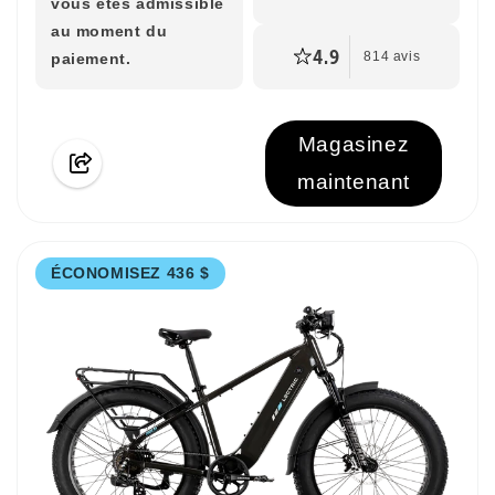
vous êtes admissible
au moment du
4.9
paiement.
814 avis
Magasinez
maintenant
ÉCONOMISEZ 436 $