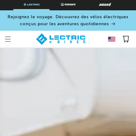
PASSER
AU
CONTENU
Rejoignez le voyage. Découvrez des vélos électriques
conçus pour les aventures quotidiennes
Panier