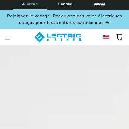
PASSER
AU
CONTENU
Rejoignez le voyage. Découvrez des vélos électriques
conçus pour les aventures quotidiennes
Panier