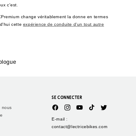
eux c'est.
du XPremium change véritablement la donne en termes
d'hui cette
expérience de conduite d'un tout autre
blogue
SE CONNECTER
e nous
Facebook
Instagram
YouTube
TikTok
Twitter
ie
E-mail :
contact@lectricebikes.com