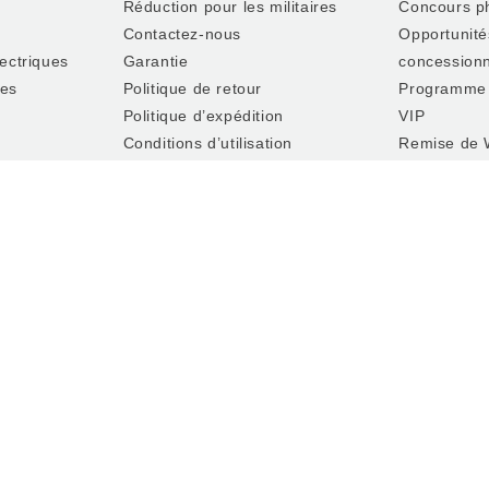
Réduction pour les militaires
Concours p
Contactez-nous
Opportunité
lectriques
Garantie
concessionn
les
Politique de retour
Programme
Politique d’expédition
VIP
Conditions d’utilisation
Remise de 
eter en
Politique de confidentialité
Accessibilit
Rappels
Préférences en matière de
cookies
Ne pas vendre ni partager