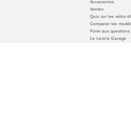
Accessoires
Ventes
Quiz sur les vélos é
Comparer les modè
Foire aux questions
Le Lectric Garage
Louer, essayer, ach
magasin
© 2026,
Lectric eBikes®
Plan du site