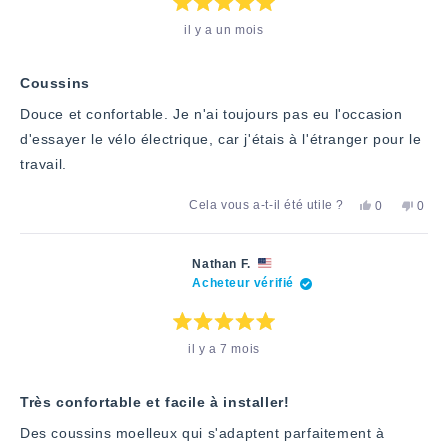
utile.
Note
il y a un mois
:
5
étoiles
sur
5
Coussins
Douce et confortable. Je n'ai toujours pas eu l'occasion
d'essayer le vélo électrique, car j'étais à l'étranger pour le
travail.
Oui,
Non,
Cela vous a-t-il été utile ?
0
0
cet
personnes
cet
pers
avis
ont
avis
ont
de
voté
de
voté
Quay
«
Quay
«
Nathan F.
T.
oui
T.
non
Acheteur vérifié
était
»
n'était
»
utile.
pas
utile.
Note
il y a 7 mois
:
5
étoiles
sur
5
Très confortable et facile à installer!
Des coussins moelleux qui s'adaptent parfaitement à