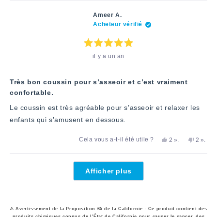
de
voté
de
voté
Robin
«
Robi
«
Ameer A.
A.
oui
A.
non
Acheteur vérifié
a
»
n'a
»
été
pas
utile.
été
utile.
Note
il y a un an
:
5
étoiles
sur
5
Très bon coussin pour s’asseoir et c’est vraiment
confortable.
Le coussin est très agréable pour s’asseoir et relaxer les
enfants qui s’amusent en dessous.
Oui,
personnes
Non,
perso
Cela vous a-t-il été utile ?
2
».
2
».
cet
ont
cet
ont
avis
voté
avis
voté
d'Ameer
«
d'Ameer
«
Chargement...
A.
oui
A.
non
Afficher plus
a
n'a
été
pas
utile.
été
utile.
⚠ Avertissement de la Proposition 65 de la Californie : Ce produit contient des
produits chimiques connus de l’État de Californie pour causer le cancer, des