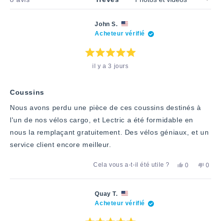
John S.
Acheteur vérifié
Note
il y a 3 jours
:
5
étoiles
sur
5
Coussins
Nous avons perdu une pièce de ces coussins destinés à
l'un de nos vélos cargo, et Lectric a été formidable en
nous la remplaçant gratuitement. Des vélos géniaux, et un
service client encore meilleur.
Oui,
Non,
Cela vous a-t-il été utile ?
0
0
cet
personnes
cet
pers
avis
ont
avis
ont
de
voté
de
voté
John
«
John
«
Quay T.
S.
oui
S.
non
Acheteur vérifié
a
»
n'a
»
été
pas
utile.
été