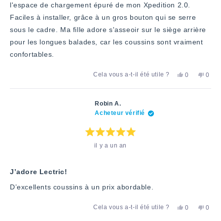
l'espace de chargement épuré de mon Xpedition 2.0.
Faciles à installer, grâce à un gros bouton qui se serre
sous le cadre. Ma fille adore s'asseoir sur le siège arrière
pour les longues balades, car les coussins sont vraiment
confortables.
Oui,
Non,
Cela vous a-t-il été utile ?
0
0
cet
personnes
cet
pers
avis
ont
avis
ont
de
voté
de
voté
Nathan
«
Nath
«
Robin A.
F.
oui
F.
non
Acheteur vérifié
a
»
n'a
»
été
pas
utile.
été
utile.
Note
il y a un an
:
5
étoiles
sur
5
J’adore Lectric!
D’excellents coussins à un prix abordable.
Oui,
Non,
Cela vous a-t-il été utile ?
0
0
cet
personnes
cet
pers
avis
ont
avis
ont