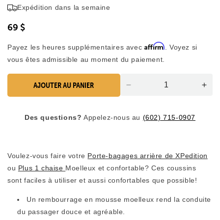
4,8
Expédition dans la semaine
faire
sur
5
défiler
étoiles
69 $
jusqu'aux
avis
Affirm
Payez les heures supplémentaires avec
. Voyez si
vous êtes admissible au moment du paiement.
AJOUTER AU PANIER
Réduire
Aug
la
la
quantité
quan
Des questions?
Appelez-nous au
(602) 715-0907
de
pou
coussins
les
(2)
cou
(2)
Voulez-vous faire votre
Porte-bagages arrière de XPedition
ou
Plus 1 chaise
Moelleux et confortable? Ces coussins
sont faciles à utiliser et aussi confortables que possible!
Un rembourrage en mousse moelleux rend la conduite
du passager douce et agréable.