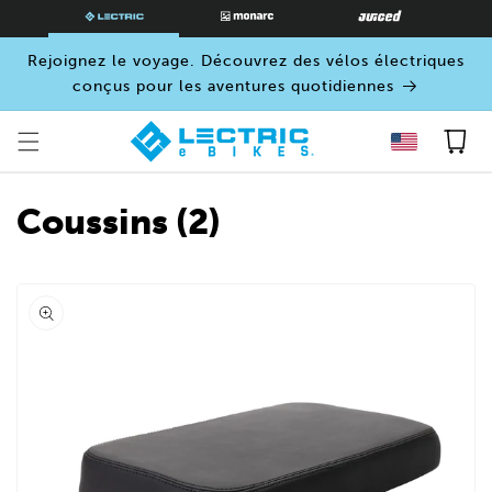
PASSER
AU
CONTENU
Rejoignez le voyage. Découvrez des vélos électriques
conçus pour les aventures quotidiennes
Panier
Coussins (2)
Ouvrir
le
média
0
dans
une
fenêtre
modale