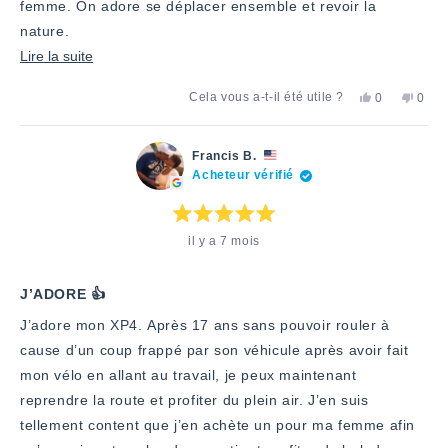
femme. On adore se déplacer ensemble et revoir la
nature.
En
Lire la suite
savoir
Oui,
Non,
Cela vous a-t-il été utile ?
0
0
plus
cet
personnes
cet
pers
avis
ont
avis
ont
sur
de
voté
de
voté
Francis
«
Franc
«
cet
Francis B.
B.
oui
B.
non
Acheteur vérifié
avis
a
»
n'a
»
été
pas
utile.
été
utile.
Note
il y a 7 mois
:
5
étoiles
sur
5
J’ADORE 👍
J’adore mon XP4. Après 17 ans sans pouvoir rouler à
cause d’un coup frappé par son véhicule après avoir fait
mon vélo en allant au travail, je peux maintenant
reprendre la route et profiter du plein air. J’en suis
tellement content que j’en achète un pour ma femme afin