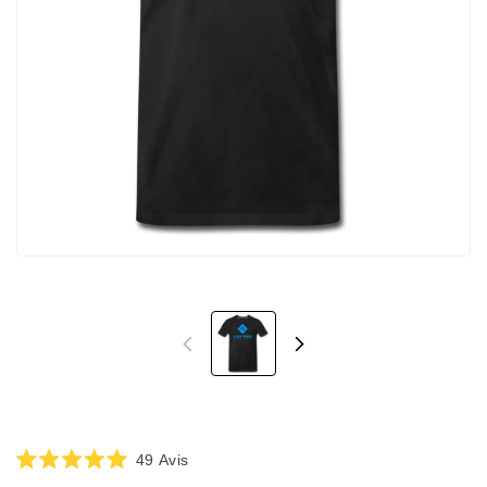
Cliquez
49
Avis
Noté
pour