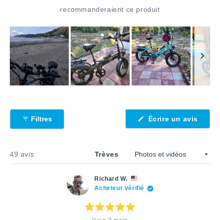
recommanderaient ce produit
Image
1
sélectionnée
(S'ouv
Filtres
Écrire un avis
dans
une
nouve
fenêtr
Chargement...
49 avis
Trèves
Richard W.
Acheteur vérifié
Note