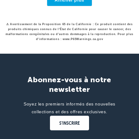
Afficher plus
F.
oui
F.
non
avis
a
»
n'a
»
été
pas
utile.
été
utile.
⚠ Avertissement de la Proposition 65 de la Californie : Ce produit contient des
produits chimiques connus de l’État de Californie pour causer le cancer, des
malformations congénitales ou d’autres dommages à la reproduction. Pour plus
d’informations : www.P65Warnings.ca.gov
Abonnez-vous à notre
newsletter
Soyez les premiers informés des nouvelles
collections et des offres exclusives.
S’INSCRIRE