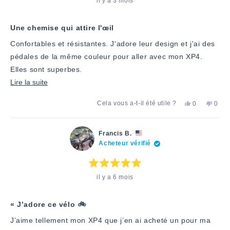
il y a 3 mois
:
5
étoiles
sur
5
Une chemise qui attire l'œil
Confortables et résistantes. J'adore leur design et j'ai des
pédales de la même couleur pour aller avec mon XP4.
Elles sont superbes.
En
Lire la suite
savoir
Oui,
Non,
Cela vous a-t-il été utile ?
0
0
plus
cet
personnes
cet
pers
avis
ont
avis
ont
sur
de
voté
de
voté
Richard
«
Richa
«
cet
Francis B.
W.
oui
W.
non
Acheteur vérifié
avis
a
»
n'a
»
été
pas
utile.
été
utile.
Note
il y a 6 mois
:
5
étoiles
sur
5
« J’adore ce vélo 🚲
J’aime tellement mon XP4 que j’en ai acheté un pour ma