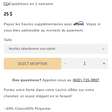
5,0
Expéditions en 1 semaine
faire
sur
5
défiler
étoiles
25 $
jusqu'aux
avis
Affirm
Payez les heures supplémentaires avec
. Voyez si
vous êtes admissible au moment du paiement.
Taille
SELECT AN OPTION
Diminution
Aug
de
la
la
quan
Des questions?
Appelez-nous au
(602) 715-0907
quantité
pou
pour
le
Portez votre fierté dans votre Lectric eBike sur votre
le
t-
chandail, et soyez élégant en le faisant!
t-
shirt
shirt
Lect
Lectric
- 60% Coton/40% Polyester