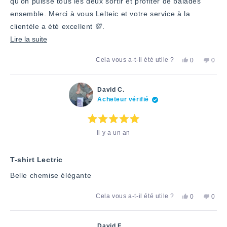
qu’on puisse tous les deux sortir et profiter de balades
ensemble. Merci à vous Lelteic et votre service à la
clientèle a été excellent 💯.
En
Lire la suite
savoir
Oui,
Non,
Cela vous a-t-il été utile ?
0
0
plus
cet
personnes
cet
pers
avis
ont
avis
ont
sur
de
voté
de
voté
Francis
«
Franc
«
cet
David C.
B.
oui
B.
non
Acheteur vérifié
avis
a
»
n'a
»
été
pas
utile.
été
utile.
Note
il y a un an
:
5
étoiles
sur
5
T-shirt Lectric
Belle chemise élégante
Oui,
Non,
Cela vous a-t-il été utile ?
0
0
cet
personnes
cet
pers
avis
ont
avis
ont
de
voté
de
voté
David
«
David
«
David F.