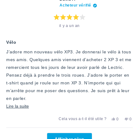
C.
oui
C.
non
Acheteur vérifié
a
»
n'a
»
été
pas
utile.
été
utile.
Note
il y a un an
:
4
étoiles
sur
5
Vélo
J’adore mon nouveau vélo XP3. Je donnerai le vélo à tous
mes amis. Quelques amis viennent d’acheter 2 XP 3 et me
remercient tous les jours de leur avoir parlé de Lectric.
Pensez déjà à prendre le trois roues. J’adore le porter en
t-shirt quand je roule sur mon XP 3. N’importe qui qui
m’arrête pour me poser des questions. Je suis prêt à leur
en parler.
En
Lire la suite
savoir
Oui,
Non,
Cela vous a-t-il été utile ?
0
0
plus
cet
personnes
cet
pers
avis
ont
avis
ont
sur
de
voté
de
voté
Chargement...
David
«
David
«
cet