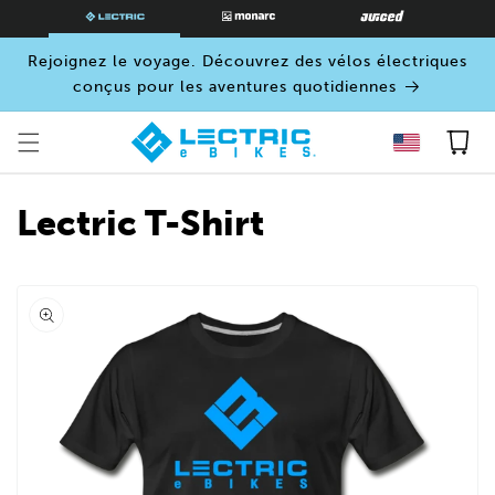
PASSER
AU
CONTENU
Rejoignez le voyage. Découvrez des vélos électriques
conçus pour les aventures quotidiennes
Panier
Lectric T-Shirt
Ouvrir
le
média
0
dans
une
fenêtre
modale