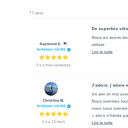
77 avis
De superbes vélo
Nous en avons deux,
Raymond K.
utiliser.
Acheteur vérifié
En
Lire la suite
savoir
Note
il y a trois semaines
:
plus
5
étoiles
sur
sur
5
cet
J’adore, j’adore 
avis
Un ami et moi avo
Christina M.
Nous sommes tous 
Acheteur vérifié
nous nous sommes 
» alors n’hésite p
Note
il y a 10 mois
:
En
Lire la suite
5