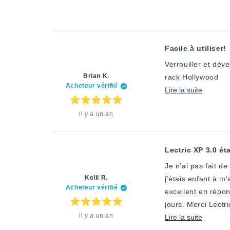
étoiles
savoir
sur
5
plus
sur
cet
Facile à utiliser!
avis
Verrouiller et déve
Brian K.
rack Hollywood
Acheteur vérifié
En
Lire la suite
savoir
Note
il y a un an
:
plus
5
étoiles
sur
sur
5
cet
Lectric XP 3.0 ét
avis
Je n’ai pas fait de vélo depuis plus de 30 ans.
Kelli R.
j’étais enfant à m’amuser à rouler. J’adore 
Acheteur vérifié
excellent en répondant à mes
jours. Merci Lectri
Note
il y a un an
:
En
Lire la suite
5
étoiles
savoir