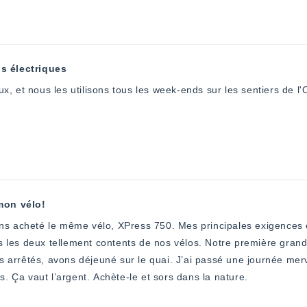
Chargement...
s électriques
 et nous les utilisons tous les week-ends sur les sentiers de l'Ohi
mon vélo!
ns acheté le même vélo, XPress 750. Mes principales exigences ét
les deux tellement contents de nos vélos. Notre première grande
arrêtés, avons déjeuné sur le quai. J’ai passé une journée merv
as. Ça vaut l’argent. Achète-le et sors dans la nature.