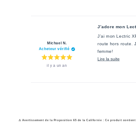
sur
5
plus
sur
cet
J’adore mon Lect
avis
J’ai mon Lectric XPeak depuis la fin septembre.
Michael N.
route hors route. J’ai fortement recommandé ce vélo à plusieurs de mes amis. J’en ai même acheté un deuxième pour ma
Acheteur vérifié
femme!
En
Lire la suite
Note
il y a un an
:
savoir
5
étoiles
plus
sur
5
sur
cet
avis
⚠ Avertissement de la Proposition 65 de la Californie : Ce produit contie