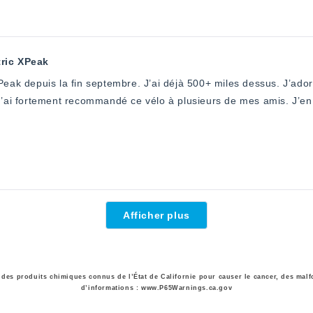
ric XPeak
 J’ai déjà 500+ miles dessus. J’adore la conduite douce ainsi que la tenue de
Chargement...
Afficher plus
nt des produits chimiques connus de l’État de Californie pour causer le cancer, des ma
d’informations : www.P65Warnings.ca.gov