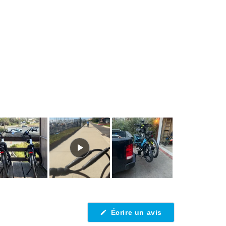
(S'ouvre
Écrire un avis
dans