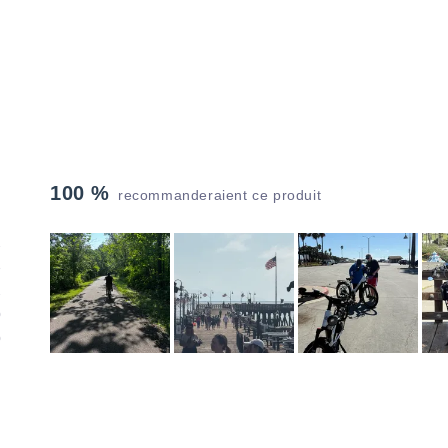
100 %
recommanderaient ce produit
2
3
2
0
0
Image
1
sélectionnée