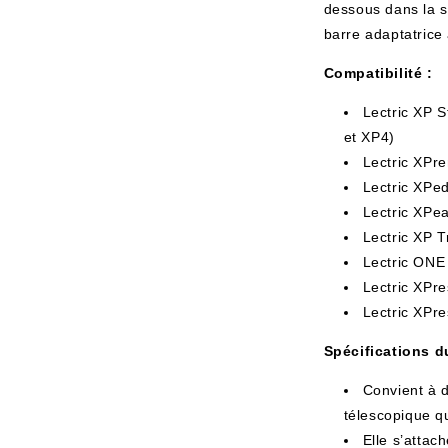
dessous dans la s
barre adaptatrice
Compatibilité :
Lectric XP 
et XP4)
Lectric XPr
Lectric XPed
Lectric XPea
Lectric XP T
Lectric ONE
Lectric XPre
Lectric XPre
Spécifications d
Convient à d
télescopique qu
Elle s’attach