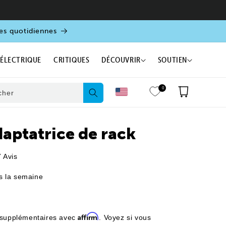
es quotidiennes
 ÉLECTRIQUE
CRITIQUES
DÉCOUVRIR
SOUTIEN
0
Panier
cher
daptatrice de rack
Cliquez
7
Avis
pour
s la semaine
faire
défiler
jusqu'aux
avis
Affirm
 supplémentaires avec
. Voyez si vous