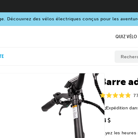
ge. Découvrez des vélos électriques conçus pour les aventur
QUIZ VÉLO
TE
Recher
Barre a
Ouvrir
le
média
7
1
Noté
dans
4,9
une
Expédition dan
sur
fenêtre
5
modale
étoiles
74 $
Payez les heures