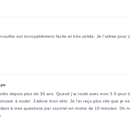
rrouiller est incroyablement facile et très solide. Je l’utilise po
ape
 Quand j’ai roulé avec mon 3.0 pour la première fois, ça m’a rappelé quand
mon vélo. Je l’ai reçu plus vite que je ne le pensais. Le service à la clientèle a été
 questions par courriel en moins de 10 minutes. On ne trouve plus ce genre de service de nos
c