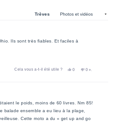
une
nouvelle
fenêtre)
Trèves
o. Ils sont très fiables. Et faciles à
Oui,
Non,
personnes
Cela vous a-t-il été utile ?
0
0
».
cet
personnes
cet
ont
avis
ont
avis
voté
de
voté
de
«
Raymond
«
Raymond
non
K.
oui
K.
a
»
n'était
été
pas
aient le poids, moins de 60 livres. Nm 85!
utile.
utile.
 balade ensemble a eu lieu à la plage,
eilleuse. Cette moto a du « get up and go