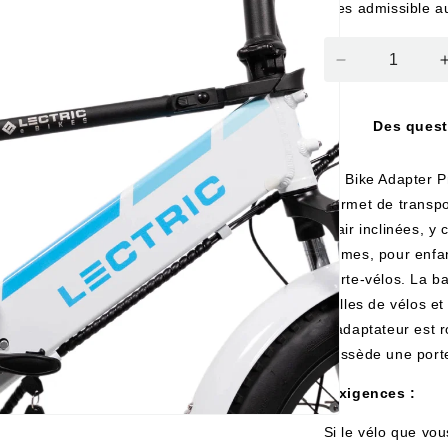
êtes admissible 
Quantité
réduite
pour
Des ques
la
barre
adaptatrice
Le Bike Adapter Pr
de
permet de transpo
rack
à air inclinées, y
dames, pour enfan
porte-vélos. La ba
tailles de vélos et
L’adaptateur est 
possède une port
*Exigences :
Si le vélo que vo