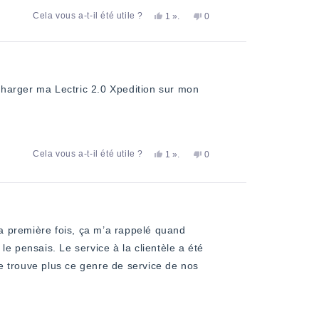
Oui,
personne
Non,
Cela vous a-t-il été utile ?
1
».
0
cet
a
cet
personnes
avis
voté
avis
ont
de
«
de
voté
Christina
oui
Christina
«
M.
M.
non
a
n'a
»
été
pas
ur charger ma Lectric 2.0 Xpedition sur mon
utile.
été
utile.
Oui,
personne
Non,
Cela vous a-t-il été utile ?
1
».
0
cet
a
cet
personnes
avis
voté
avis
ont
de
«
de
voté
Brian
oui
Brian
«
K.
K.
non
a
n'a
»
été
pas
utile.
été
utile.