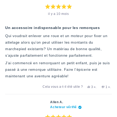
été
pas
utile.
utile.
Note
il y a 10 mois
:
5
étoiles
sur
5
Un accessoire indispensable pour les remorques
Qui voudrait enlever une roue et un moteur pour fixer un
attelage alors qu’on peut utiliser les montants du
marchepied existants? Un matériau de bonne qualité,
s’ajuste parfaitement et fonctionne parfaitement.
J’ai commencé en remorquant un petit enfant, puis je suis
passé à une remorque utilitaire. Faire l’épicerie est
maintenant une aventure agréable!
Oui,
personnes
Non,
perso
Cela vous a-t-il été utile ?
3
».
1
».
cet
ont
cet
a
avis
voté
avis
voté
de
«
de
«
Joseph
oui
Joseph
non
Allen A.
M.
M.
Acheteur vérifié
a
n'a
été
pas
utile.
été