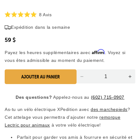
Cliquez
8
Avis
Noté
pour
5,0
Expédition dans la semaine
faire
sur
5
défiler
étoiles
59 $
jusqu'aux
avis
Affirm
Payez les heures supplémentaires avec
. Voyez si
vous êtes admissible au moment du paiement.
AJOUTER AU PANIER
Diminution
Aug
de
la
la
quan
Des questions?
Appelez-nous au
(602) 715-0907
quantité
pou
pour
l’at
As-tu un vélo électrique XPedition avec
des marchepieds
?
l’attelage
des
Cet attelage vous permettra d’ajouter notre
remorque
des
mar
marchepieds
Lectric pour animaux
à votre vélo électrique!
Parfait pour garder vos amis à fourrure en sécurité et