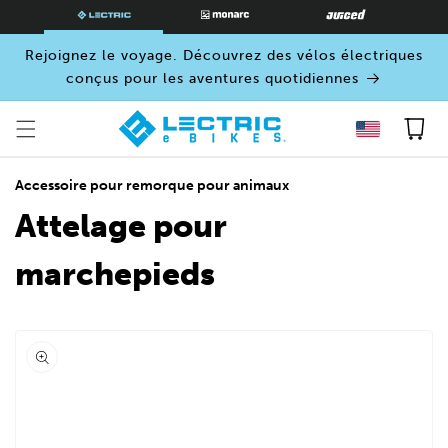
PASSER
AU
CONTENU
Rejoignez le voyage. Découvrez des vélos électriques
conçus pour les aventures quotidiennes
Panier
Accessoire pour remorque pour animaux
Attelage pour
marchepieds
Ouvrir
le
média
0
dans
une