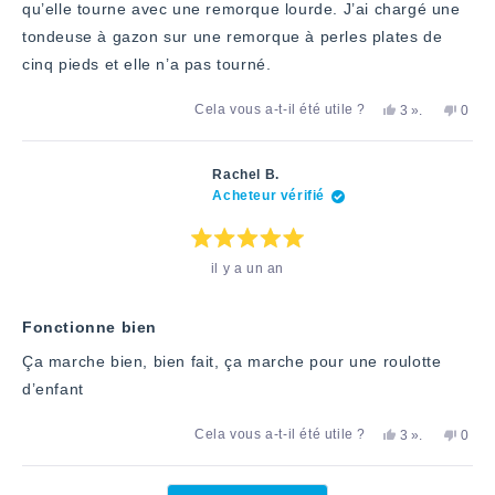
qu’elle tourne avec une remorque lourde. J’ai chargé une
tondeuse à gazon sur une remorque à perles plates de
cinq pieds et elle n’a pas tourné.
Oui,
personnes
Non,
Cela vous a-t-il été utile ?
3
».
0
cet
ont
cet
pers
avis
voté
avis
ont
de
«
de
voté
Robert
oui
Rober
«
Rachel B.
K.
K.
non
Acheteur vérifié
a
n'a
»
été
pas
utile.
été
utile.
Note
il y a un an
:
5
étoiles
sur
5
Fonctionne bien
Ça marche bien, bien fait, ça marche pour une roulotte
d’enfant
Oui,
personnes
Non,
Cela vous a-t-il été utile ?
3
».
0
cet
ont
cet
pers
avis
voté
avis
ont
de
«
de
voté
Chargement...