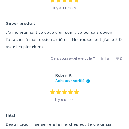
utile.
Note
il y a 11 mois
:
5
étoiles
sur
5
Super produit
J’aime vraiment ce coup d’un soir... Je pensais devoir
l’attacher à mon essieu arrière... Heureusement, j’ai le 2.0
avec les planchers
Oui,
personne
Non,
Cela vous a-t-il été utile ?
1
».
0
cet
a
cet
pers
avis
voté
avis
ont
d'Allen
«
d'Alle
voté
A.
oui
A.
«
Robert K.
a
n'a
non
Acheteur vérifié
été
pas
»
utile.
été
utile.
Note
il y a un an
:
5
étoiles
sur
5
Hitch
Beau nœud. Il se serre à la marchepied. Je craignais