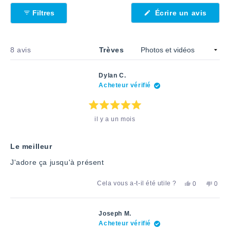
(S'ouv
Filtres
Écrire un avis
dans
une
nouve
fenêtr
Chargement...
8 avis
Trèves
Dylan C.
Acheteur vérifié
Note
il y a un mois
:
5
étoiles
sur
5
Le meilleur
J'adore ça jusqu'à présent
Oui,
Non,
Cela vous a-t-il été utile ?
0
0
cet
personnes
cet
pers
avis
ont
avis
ont
de
voté
de
voté
Dylan
«
Dylan
«
Joseph M.
C.
oui
C.
non
Acheteur vérifié
a
»
n'était
»