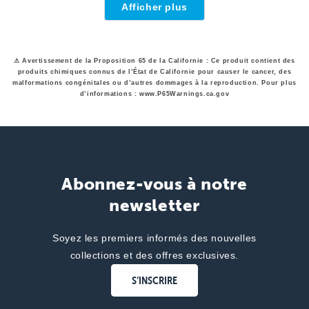
Rachel
oui
Rach
«
Afficher plus
B.
B.
non
a
n'a
»
été
pas
utile.
été
utile.
⚠ Avertissement de la Proposition 65 de la Californie : Ce produit contient des
produits chimiques connus de l’État de Californie pour causer le cancer, des
malformations congénitales ou d’autres dommages à la reproduction. Pour plus
d’informations : www.P65Warnings.ca.gov
Abonnez-vous à notre
newsletter
Soyez les premiers informés des nouvelles
collections et des offres exclusives.
S’INSCRIRE