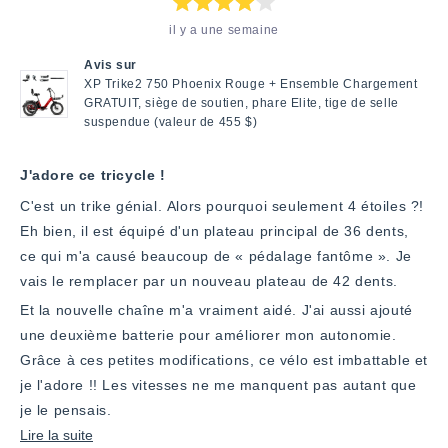
Note
il y a une semaine
:
4
étoiles
Avis sur
sur
5
XP Trike2 750 Phoenix Rouge + Ensemble Chargement
GRATUIT, siège de soutien, phare Elite, tige de selle
suspendue (valeur de 455 $)
J'adore ce tricycle !
C'est un trike génial. Alors pourquoi seulement 4 étoiles ?!
Eh bien, il est équipé d'un plateau principal de 36 dents,
ce qui m'a causé beaucoup de « pédalage fantôme ». Je
vais le remplacer par un nouveau plateau de 42 dents.
Et la nouvelle chaîne m'a vraiment aidé. J'ai aussi ajouté
une deuxième batterie pour améliorer mon autonomie.
Grâce à ces petites modifications, ce vélo est imbattable et
je l'adore !! Les vitesses ne me manquent pas autant que
je le pensais.
En
Lire la suite