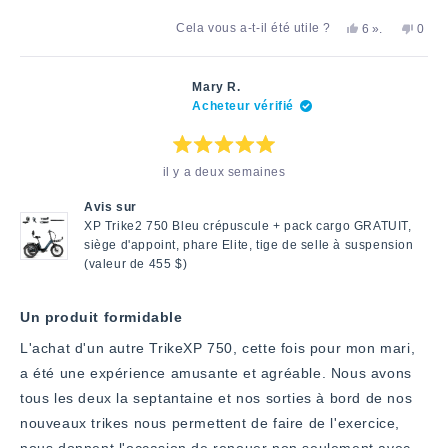
savoir
Oui,
personnes
Non,
Cela vous a-t-il été utile ?
6
».
0
plus
cet
ont
cet
pers
avis
voté
avis
ont
sur
de
«
de
voté
Donald
oui
Dona
«
cet
Mary R.
N.
N.
non
Acheteur vérifié
avis
a
n'était
»
été
pas
utile.
utile.
Note
il y a deux semaines
:
5
étoiles
Avis sur
sur
5
XP Trike2 750 Bleu crépuscule + pack cargo GRATUIT,
siège d'appoint, phare Elite, tige de selle à suspension
(valeur de 455 $)
Un produit formidable
L'achat d'un autre TrikeXP 750, cette fois pour mon mari,
a été une expérience amusante et agréable. Nous avons
tous les deux la septantaine et nos sorties à bord de nos
nouveaux trikes nous permettent de faire de l'exercice,