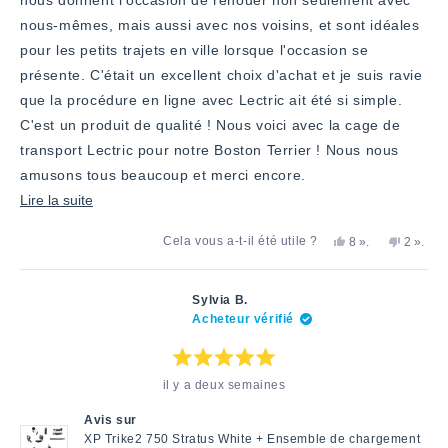
nous donnent l'occasion de renouer non seulement avec
nous-mêmes, mais aussi avec nos voisins, et sont idéales
pour les petits trajets en ville lorsque l'occasion se
présente. C'était un excellent choix d'achat et je suis ravie
que la procédure en ligne avec Lectric ait été si simple.
C'est un produit de qualité ! Nous voici avec la cage de
transport Lectric pour notre Boston Terrier ! Nous nous
amusons tous beaucoup et merci encore.
En
Lire la suite
savoir
Oui,
personnes
Non,
perso
Cela vous a-t-il été utile ?
8
».
2
».
plus
cet
ont
cet
ont
avis
voté
avis
voté
sur
de
«
de
«
Mary
oui
Mary
non
cet
Sylvia B.
R.
R.
Acheteur vérifié
avis
a
n'a
été
pas
utile.
été
utile.
Note
il y a deux semaines
:
5
étoiles
Avis sur
sur
5
XP Trike2 750 Stratus White + Ensemble de chargement