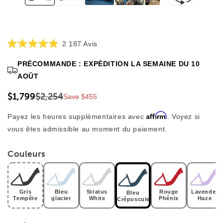
Cliquez
2 187
Avis
Noté
pour
4,9
PRÉCOMMANDE : EXPÉDITION LA SEMAINE DU 10
faire
sur
5
défiler
AOÛT
étoiles
jusqu'aux
$1,799
$2,254
Save $455
avis
Affirm
Payez les heures supplémentaires avec
. Voyez si
vous êtes admissible au moment du paiement.
Couleurs
Gris
Bleu
Stratus
Rouge
Lavender
Bleu
Tempête
glacier
White
Phénix
Haze
Crépuscule