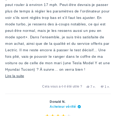
peut rouler à environ 17 mph. Peut-être devrais-je passer
plus de temps à régler les paramètres de l'ordinateur pour
voir s'ils sont réglés trop bas et s'il faut les ajuster. En
mode turbo, je ressens des à-coups notables, ce qui est
peut-être normal, mais je les ressens aussi un peu en
mode sport+. Dans l'ensemble, je suis très satisfaite de
mon achat, ainsi que de la qualité et du service offerts par
Lectric. Il me reste encore à passer le test décisif… Une
fois plié, vais-je pouvoir le ranger dans le coffre de ma
voiture ou de celle de mon mari (une Tesla Model Y et une
Hyundai Tucson) ? À suivre… on verra bien !
En
Lire la suite
savoir
Oui,
personnes
Non,
perso
Cela vous a-t-il été utile ?
7
».
1
».
plus
cet
ont
cet
a
avis
voté
avis
voté
sur
de
«
de
«
Lisa
oui
Lisa
non
cet
Donald N.
B.
B.
Acheteur vérifié
avis
a
n'était
été
pas
utile.
utile.