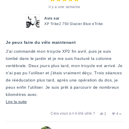
Note
il y a une semaine
:
5
étoiles
sur
Avis sur
5
XP Trike2 750 Glacier Blue eTrike
Je peux faire du vélo maintenant
J'ai commandé mon tricycle XP2 fin avril, puis je suis
tombé dans le jardin et je me suis fracturé la colonne
vertébrale. Deux jours plus tard, mon tricycle est arrivé. Je
n'ai pas pu l'utiliser et j'étais vraiment déçu. Trois séances
de rééducation plus tard, après une opération du dos, je
peux enfin l'utiliser. Je suis prêt à parcourir de nombreux
kilomètres avec.
En
Lire la suite
savoir
Oui,
Non,
perso
Cela vous a-t-il été utile ?
1
4
».
plus
cet
personne
cet
ont
avis
a
avis
voté
sur
de
voté
de
«