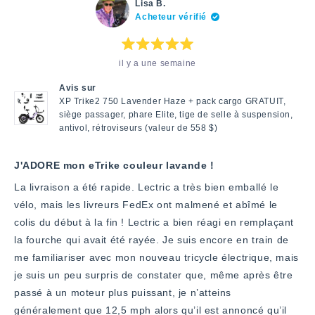
Walter
«
Walter
non
cet
Lisa B.
F.
oui
F.
Acheteur vérifié
avis
a
»
n'était
été
pas
utile.
utile.
Note
il y a une semaine
:
5
étoiles
Avis sur
sur
5
XP Trike2 750 Lavender Haze + pack cargo GRATUIT,
siège passager, phare Elite, tige de selle à suspension,
antivol, rétroviseurs (valeur de 558 $)
J'ADORE mon eTrike couleur lavande !
La livraison a été rapide. Lectric a très bien emballé le
vélo, mais les livreurs FedEx ont malmené et abîmé le
colis du début à la fin ! Lectric a bien réagi en remplaçant
la fourche qui avait été rayée. Je suis encore en train de
me familiariser avec mon nouveau tricycle électrique, mais
je suis un peu surpris de constater que, même après être
passé à un moteur plus puissant, je n’atteins
généralement que 12,5 mph alors qu’il est annoncé qu’il