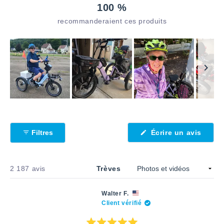
2k
:
10
1
:
100 %
152
5
recommanderaient ces produits
Image
1
sélectionnée
(S'ouv
Filtres
Écrire un avis
dans
une
nouve
fenêtr
Chargement...
2 187 avis
Trèves
Walter F.
Client vérifié