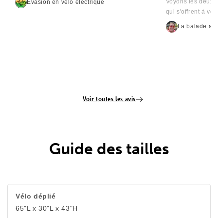
Voyons les deux Le
Évasion en vélo électrique
qui s'offrent à vou
La balade av
Voir toutes les avis
Guide des tailles
Vélo déplié
65"L x 30"L x 43"H