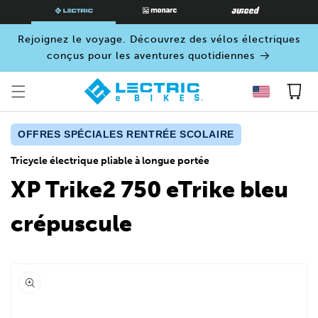
PASSER
AU
CONTENU
Rejoignez le voyage. Découvrez des vélos électriques
conçus pour les aventures quotidiennes
Panier
OFFRES SPÉCIALES RENTRÉE SCOLAIRE
Tricycle électrique pliable à longue portée
XP Trike2 750 eTrike bleu
crépuscule
Ouvrir
le
média