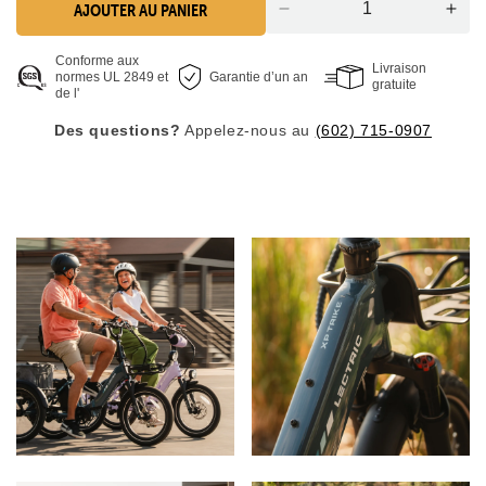
AJOUTER AU PANIER
Réduire
Aug
la
la
Conforme aux
quantité
quan
Livraison
normes UL 2849 et
Garantie d’un an
pour
pou
gratuite
de l'
le
le
Des questions?
Appelez-nous au
tricycle
(602) 715-0907
tric
électrique
élec
XP
XP
Trike2
Trik
750
750
bleu
bleu
crépuscule
cré