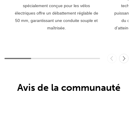
spécialement conçue pour les vélos
techno
électriques offre un débattement réglable de
puissance
50 mm, garantissant une conduite souple et
du cyc
maîtrisée.
d’atteind
Avis de la communauté