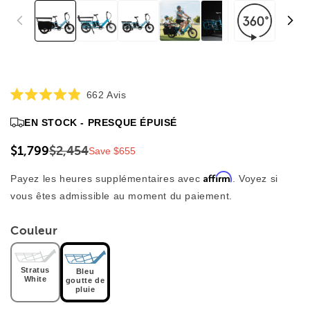
Cliquez
662
Avis
Noté
pour
4,9
EN STOCK - PRESQUE ÉPUISÉ
faire
sur
5
défiler
étoiles
$1,799
$2,454
Save $655
jusqu'aux
avis
Affirm
Payez les heures supplémentaires avec
. Voyez si
vous êtes admissible au moment du paiement.
Couleur
Stratus
Bleu
White
goutte de
pluie