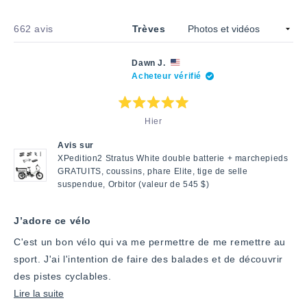
courses, réduisant ainsi la dépendance à la voiture. Les
nouve
critiques décrivent souvent des sorties familiales
fenêtr
Chargement...
662 avis
Trèves
agréables, où les enfants adorent particulièrement les
manèges. Certains évoquent des défis d’équilibre lorsqu’il
est chargé à bord, surtout avec plusieurs passagers. Les
Dawn J.
retours courants incluent des éloges pour la fluidité du
Acheteur vérifié
fonctionnement et la fiabilité des performances, bien que
certains préfèrent une suspension avant pour une
Note
conduite plus confortable.
Hier
:
5
étoiles
Avis sur
sur
5
XPedition2 Stratus White double batterie + marchepieds
GRATUITS, coussins, phare Elite, tige de selle
suspendue, Orbitor (valeur de 545 $)
J’adore ce vélo
C'est un bon vélo qui va me permettre de me remettre au
sport. J'ai l'intention de faire des balades et de découvrir
des pistes cyclables.
En
Lire la suite