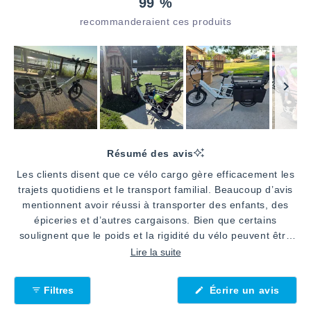
99 %
recommanderaient ces produits
Image
1
Résumé des avis
sélectionnée
Les clients disent que ce vélo cargo gère efficacement les
trajets quotidiens et le transport familial. Beaucoup d’avis
mentionnent avoir réussi à transporter des enfants, des
épiceries et d’autres cargaisons. Bien que certains
soulignent que le poids et la rigidité du vélo peuvent être
exigeants, la plupart apprécient sa stabilité et sa
Lire la suite
puissance en côte. L’option double batterie prolonge
l’autonomie pour les trajets plus longs. Beaucoup insistent
(S'ouv
Filtres
Écrire un avis
sur son utilisation pour les courses scolaires et les
dans
une