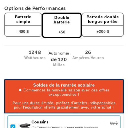
Options de Performances
Batterie
Batterie double
Double
simple
longue portée
batterie
-400 $
+200 $
+$0
1248
26
Autonomie
Wattheures
Ampères-Heures
de 120
Milles
Soldes de la rentrée scolaire
🔔 Commencez la nouvelle saison avec des offres
exceptionnelles !
Pour une durée limitée, profitez d'articles indispensables
pour l'équitation offerts gratuitement avec votre achat !
Coussins
69 $
(2) Coussins moelleux pour porte-bagages