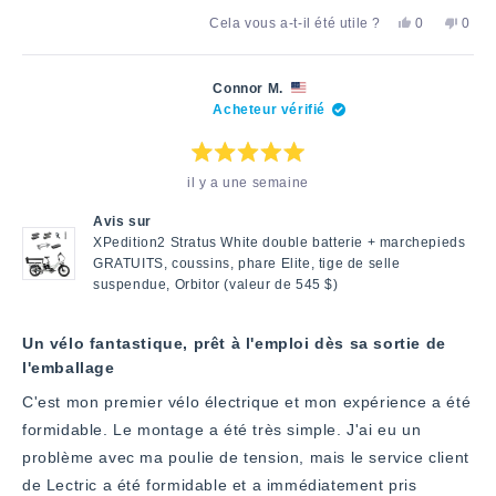
savoir
Oui,
Non,
Cela vous a-t-il été utile ?
0
0
plus
cet
personnes
cet
pers
avis
ont
avis
ont
sur
de
voté
de
voté
Dawn
«
Dawn
«
cet
Connor M.
J.
oui
J.
non
Acheteur vérifié
avis
a
»
n'a
»
été
pas
utile.
été
utile.
Note
il y a une semaine
:
5
étoiles
Avis sur
sur
5
XPedition2 Stratus White double batterie + marchepieds
GRATUITS, coussins, phare Elite, tige de selle
suspendue, Orbitor (valeur de 545 $)
Un vélo fantastique, prêt à l'emploi dès sa sortie de
l'emballage
C'est mon premier vélo électrique et mon expérience a été
formidable. Le montage a été très simple. J'ai eu un
problème avec ma poulie de tension, mais le service client
de Lectric a été formidable et a immédiatement pris