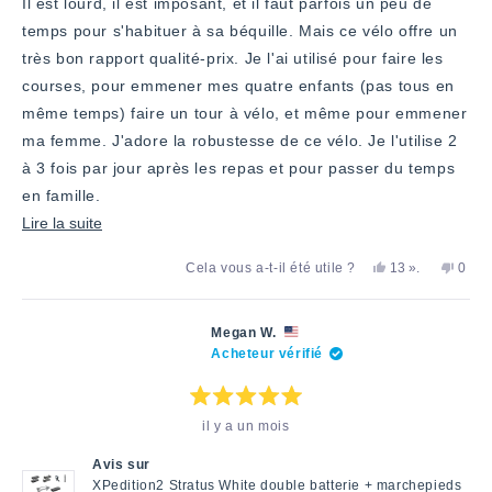
Il est lourd, il est imposant, et il faut parfois un peu de
temps pour s'habituer à sa béquille. Mais ce vélo offre un
très bon rapport qualité-prix. Je l'ai utilisé pour faire les
courses, pour emmener mes quatre enfants (pas tous en
même temps) faire un tour à vélo, et même pour emmener
ma femme. J'adore la robustesse de ce vélo. Je l'utilise 2
à 3 fois par jour après les repas et pour passer du temps
en famille.
En
Lire la suite
savoir
Oui,
personnes
Non,
Cela vous a-t-il été utile ?
13
».
0
plus
cet
ont
cet
pers
avis
voté
avis
ont
sur
de
«
de
voté
Chad
oui
Chad
«
cet
Megan W.
A.
A.
non
Acheteur vérifié
avis
a
n'a
»
été
pas
utile.
été
utile.
Note
il y a un mois
:
5
étoiles
Avis sur
sur
5
XPedition2 Stratus White double batterie + marchepieds