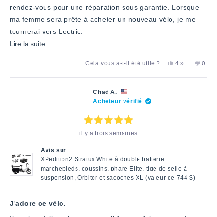
rendez-vous pour une réparation sous garantie. Lorsque
ma femme sera prête à acheter un nouveau vélo, je me
tournerai vers Lectric.
En
Lire la suite
savoir
Oui,
personnes
Non,
Cela vous a-t-il été utile ?
4
».
0
plus
cet
ont
cet
pers
avis
voté
avis
ont
sur
de
«
de
voté
Connor
oui
Conn
«
cet
Chad A.
M.
M.
non
Acheteur vérifié
avis
a
n'était
»
été
pas
utile.
utile.
Note
il y a trois semaines
:
5
étoiles
Avis sur
sur
5
XPedition2 Stratus White à double batterie +
marchepieds, coussins, phare Elite, tige de selle à
suspension, Orbitor et sacoches XL (valeur de 744 $)
J'adore ce vélo.