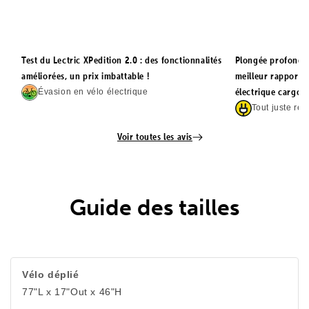
Test du Lectric XPedition 2.0 : des fonctionnalités
Plongée profonde s
améliorées, un prix imbattable !
meilleur rapport q
électrique cargo
Évasion en vélo électrique
Tout juste re
Voir toutes les avis
Guide des tailles
Vélo déplié
77"L x 17"Out x 46"H