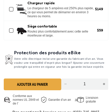
Chargeur rapide
Le chargeur de 5 ampères est 250% plus rapide,
$149
ce qui vous permet de démarrer en environ 3
heures ou moins.
Siège confortable
$59
Roulez plus confortablement avec cette selle
moelleuse et large.
Protection des produits eBike
Votre vélo électrique inclut une garantie du fabricant d’un an. Vous
voulez une tranquillité d’esprit plus longue? Ajoutez une couverture
prolongée qui entre en vigueur une fois la garantie incluse expirée.
AJOUTER AU PANIER
Quantité
Aug
réduite
la
Conforme aux
pour
quan
Livraison
normes UL 2849 et
Garantie d’un an
le
pou
gratuite
de l'
vélo
le
Des questions?
Appelez-nous au
(602) 715-0907