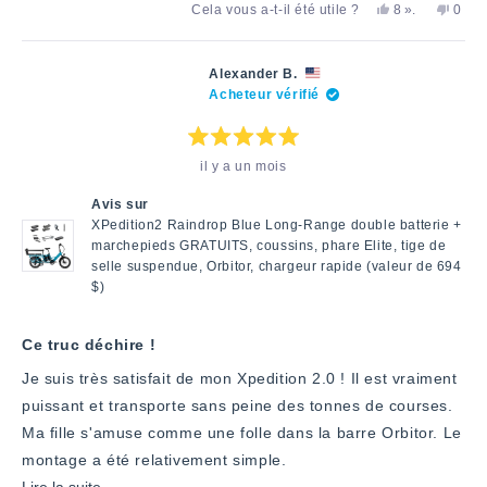
Oui,
personnes
Non,
Cela vous a-t-il été utile ?
8
».
0
plus
cet
ont
cet
pers
avis
voté
avis
ont
sur
de
«
de
voté
Megan
oui
Mega
«
cet
Alexander B.
W.
W.
non
Acheteur vérifié
avis
a
n'était
»
été
pas
utile.
utile.
Note
il y a un mois
:
5
étoiles
Avis sur
sur
5
XPedition2 Raindrop Blue Long-Range double batterie +
marchepieds GRATUITS, coussins, phare Elite, tige de
selle suspendue, Orbitor, chargeur rapide (valeur de 694
$)
Ce truc déchire !
Je suis très satisfait de mon Xpedition 2.0 ! Il est vraiment
puissant et transporte sans peine des tonnes de courses.
Ma fille s'amuse comme une folle dans la barre Orbitor. Le
montage a été relativement simple.
En
Lire la suite