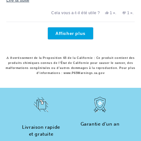
savoir
Oui,
personne
Non,
perso
Cela vous a-t-il été utile ?
1
».
1
».
plus
cet
a
cet
a
avis
voté
avis
voté
sur
d'Alexander
«
d'Alexa
«
Chargement...
B.
oui
B.
non
cet
Afficher plus
a
n'était
avis
été
pas
utile.
utile.
⚠ Avertissement de la Proposition 65 de la Californie : Ce produit contient des
produits chimiques connus de l’État de Californie pour causer le cancer, des
malformations congénitales ou d’autres dommages à la reproduction. Pour plus
d’informations : www.P65Warnings.ca.gov
Garantie d’un an
Livraison rapide
et gratuite