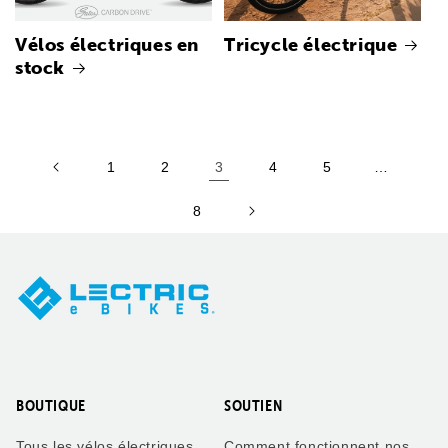
Vélos électriques en
Tricycle électrique
stock
1
2
3
4
5
…
8
BOUTIQUE
SOUTIEN
Tous les vélos électriques
Comment fonctionnent nos