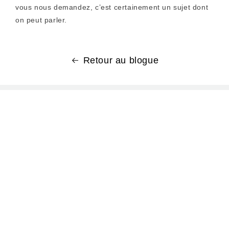
vous nous demandez, c’est certainement un sujet dont
on peut parler.
Retour au blogue
BOUTIQUE
SOUTIEN
Tous les vélos électriques
Comment fonctionnent nos
tarifs
Meilleures ventes
Documentation d'aide