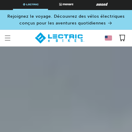
PASSER
AU
CONTENU
Rejoignez le voyage. Découvrez des vélos électriques
conçus pour les aventures quotidiennes
Panier