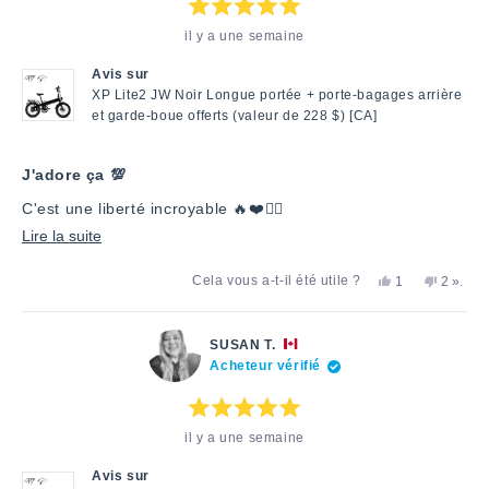
Note
il y a une semaine
:
5
étoiles
Avis sur
sur
5
XP Lite2 JW Noir Longue portée + porte-bagages arrière
et garde-boue offerts (valeur de 228 $) [CA]
J'adore ça 💯
C'est une liberté incroyable 🔥❤️🚴‍♂️
En
Lire la suite
savoir
Oui,
Non,
perso
Cela vous a-t-il été utile ?
1
2
».
plus
cet
personne
cet
ont
avis
a
avis
voté
sur
de
voté
de
«
Pascal
«
Pascal
non
cet
SUSAN T.
M.
oui
M.
Acheteur vérifié
avis
a
»
n'était
été
pas
utile.
utile.
Note
il y a une semaine
:
5
étoiles
Avis sur
sur