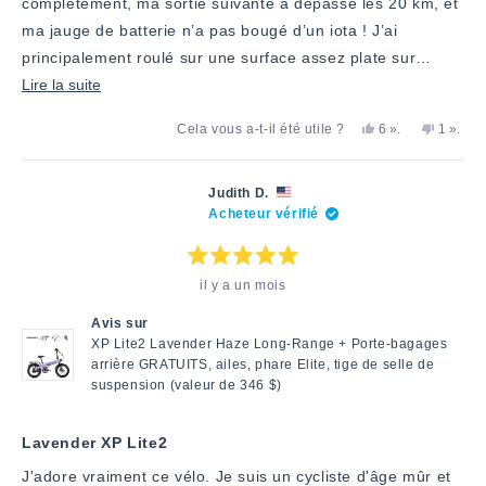
complètement, ma sortie suivante a dépassé les 20 km, et
ma jauge de batterie n’a pas bougé d’un iota ! J’ai
principalement roulé sur une surface assez plate sur…
En
Lire la suite
savoir
Oui,
personnes
Non,
perso
Cela vous a-t-il été utile ?
6
».
1
».
plus
cet
ont
cet
a
avis
voté
avis
voté
sur
de
«
de
«
SUSAN
oui
SUSAN
non
cet
Judith D.
T.
T.
Acheteur vérifié
avis
a
n'a
été
pas
utile.
été
utile.
Note
il y a un mois
:
5
étoiles
Avis sur
sur
5
XP Lite2 Lavender Haze Long-Range + Porte-bagages
arrière GRATUITS, ailes, phare Elite, tige de selle de
suspension (valeur de 346 $)
Lavender XP Lite2
J'adore vraiment ce vélo. Je suis un cycliste d'âge mûr et