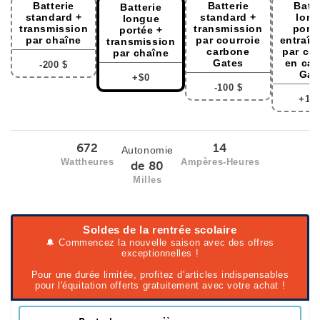
Batterie
Batterie
Batte
Batterie
standard +
standard +
lon
longue
transmission
transmission
porté
portée +
par chaîne
par courroie
entraî
transmission
carbone
par cou
par chaîne
Gates
en ca
-200 $
Gat
+$0
-100 $
+100
672
14
Autonomie
Wattheures
Ampères-Heures
de 80
Milles
Soldes de la rentrée scolaire
🔔 Commencez la nouvelle saison avec des offres
exceptionnelles !
Pour une durée limitée, profitez d'articles indispensables
pour l'équitation offerts gratuitement avec votre achat !