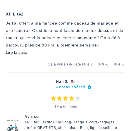
XP Lite2
Je l'ai offert à ma fiancée comme cadeau de mariage et
elle l'adore ! C'est tellement facile de monter dessus et de
rouler, ça rend la balade tellement amusante ! On a déjà
parcouru près de 80 km la première semaine !
En
Lire la suite
savoir
Oui,
personnes
Non,
perso
Cela vous a-t-il été utile ?
9
».
4
».
plus
cet
ont
cet
ont
avis
voté
avis
voté
sur
d'Elijah
«
d'Elijah
«
M.
oui
M.
non
cet
Nan G.
a
n'a
Acheteur vérifié
avis
été
pas
utile.
été
utile.
Note
il y a un mois
:
4
étoiles
Avis sur
sur
5
XP Lite2 Lectric Blue Long-Range + Porte-bagages
arrière GRATUITS, ailes, phare Elite, tige de selle de