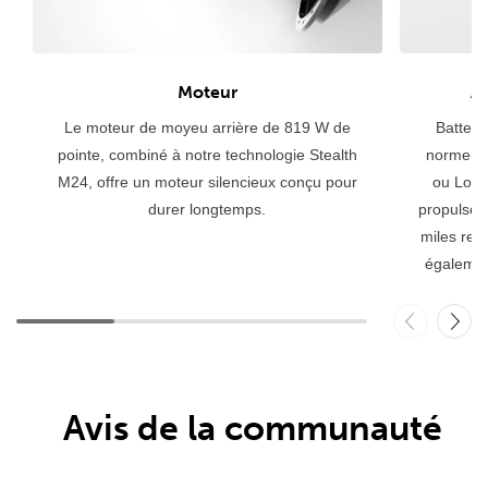
Al
Moteur
Batterie
Le moteur de moyeu arrière de 819 W de
norme UL
pointe, combiné à notre technologie Stealth
ou Lon
M24, offre un moteur silencieux conçu pour
propulser 
durer longtemps.
miles res
égalemen
Avis de la communauté