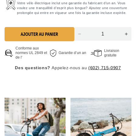
Votre vélo électrique inclut une garantie du fabricant d’un an. Vous
voulez une tranquillité d’esprit plus longue? Ajoutez une couverture
prolongée qui entre en vigueur une fois la garantie incluse expirée.
AJOUTER AU PANIER
Réduire
Aug
la
la
Conforme aux
quantité
quan
Livraison
normes UL 2849 et
Garantie d’un an
pour
pou
gratuite
de l'
le
XP
Des questions?
Appelez-nous au
vélo
(602) 715-0907
Lite
électrique
Lect
XP
Blu
Lite2
eBi
Lectric
à
Blue
lon
Long-
port
Range