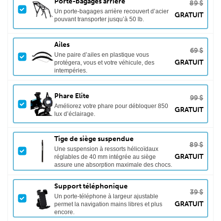
Porte-bagages arrière
89 $
Un porte-bagages arrière recouvert d’acier
GRATUIT
pouvant transporter jusqu’à 50 lb.
Ailes
69 $
Une paire d’ailes en plastique vous
GRATUIT
protégera, vous et votre véhicule, des
intempéries.
Phare Elite
99 $
Améliorez votre phare pour débloquer 850
GRATUIT
lux d’éclairage.
Tige de siège suspendue
89 $
Une suspension à ressorts hélicoïdaux
GRATUIT
réglables de 40 mm intégrée au siège
assure une absorption maximale des chocs.
Support téléphonique
39 $
Un porte-téléphone à largeur ajustable
GRATUIT
permet la navigation mains libres et plus
encore.