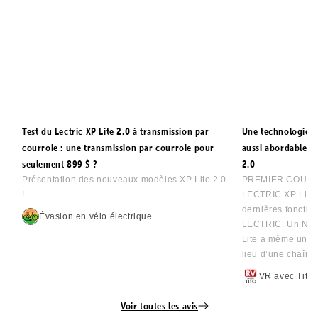
Test du Lectric XP Lite 2.0 à transmission par
Une technologie d
courroie : une transmission par courroie pour
aussi abordable - 
seulement 899 $ ?
2.0
Présentation des nouveaux modèles XP Lite 2.0
PREMIER COUP D’
!
LECTRIC XP Lite 
dernières fonctio
Évasion en vélo électrique
LECTRIC. Un NO
Lite a même une t
lieu d’une chaîne
VR avec Tito
Voir toutes les avis