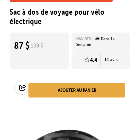
Sac à dos de voyage pour vélo
électrique
NAVIRES :
🚛 Dans La
87 $
Semaine
109 $
4.4
16 avis
AJOUTER AU PANIER