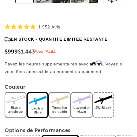
Cliquez
1 952
Avis
Noté
pour
4,9
EN STOCK - QUANTITÉ LIMITÉE RESTANTE
faire
sur
5
défiler
étoiles
$999
$1,443
Save $444
jusqu'aux
avis
Affirm
Payez les heures supplémentaires avec
. Voyez si
vous êtes admissible au moment du paiement.
Couleur
Blanc
Tempête
Lavender
JW Black
Lectric
arctique
de sable
Haze
Blue
Options de Performances