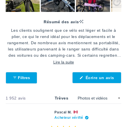
Image
1
Résumé des avis
sélectionnée
Les clients soulignent que ce vélo est léger et facile à
plier, ce qui le rend idéal pour les déplacements et le
rangement. De nombreux avis mentionnent sa portabilité,
les utilisateurs parvenant à le ranger sans difficulté dans
des voitures ou des camping-cars. Si certains regrettent
l'absence de suspension avant et le fait qu'il ne dispose
Lire la suite
que d'une seule vitesse, la plupart saluent la douceur de
conduite et l'autonomie fiable de la batterie. De nombreux
Filtres
Écrire un avis
commentaires soulignent la simplicité du montage et la
(S'ouvre
dans
facilité d'utilisation des commandes. De nombreux
une
utilisateurs, en particulier ceux âgés de 60 à 70 ans,
nouvelle
fenêtre)
Chargement...
1 952 avis
Trèves
expriment leur joie de se remettre au vélo. La fonction
d'assistance au pédalage est régulièrement saluée pour
permettre d'effectuer des trajets plus longs. Certains
Pascal M.
mentionnent que la selle pourrait être plus confortable,
Acheteur vérifié
mais cela n'a pas entamé l'enthousiasme général.