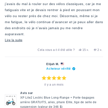
j'avais du mal à rouler sur des vélos classiques, car je me
fatiguais vite et je devais rentrer à pied en poussant mon
vélo ou rester près de chez moi. Désormais, même si je
me fatigue, le vélo continue d'avancer et je peux aller dans
des endroits où je n'avais jamais pu me rendre
auparavant.
En
Lire la suite
savoir
Oui,
personnes
Non,
perso
Cela vous a-t-il été utile ?
15
».
2
».
plus
cet
ont
cet
ont
avis
voté
avis
voté
sur
de
«
de
«
Judith
oui
Judith
non
cet
Elijah M.
D.
D.
Acheteur vérifié
avis
a
n'a
été
pas
utile.
été
utile.
Note
il y a un mois
:
5
étoiles
Avis sur
sur
5
XP Lite2 Lectric Blue Long-Range + Porte-bagages
arrière GRATUITS, ailes, phare Elite, tige de selle de
suspension (valeur de 346 $)